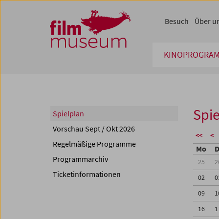
Accesskey [1]
Accesskey [4]
Accesskey [2]
Accesskey [3]
Zum Inhalt
Zum Hauptmenü
Zur Servicenavigation
Zum Suche
Besuch
Über u
KINOPROGRA
Spie
Spielplan
Vorschau Sept / Okt 2026
<<
<
Regelmäßige Programme
Mo
D
Programmarchiv
25
2
Ticketinformationen
02
0
09
1
16
1