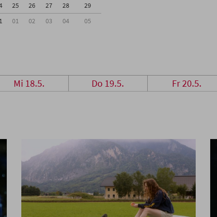
4
25
26
27
28
29
1
01
02
03
04
05
Mi 18.5.
Do 19.5.
Fr 20.5.