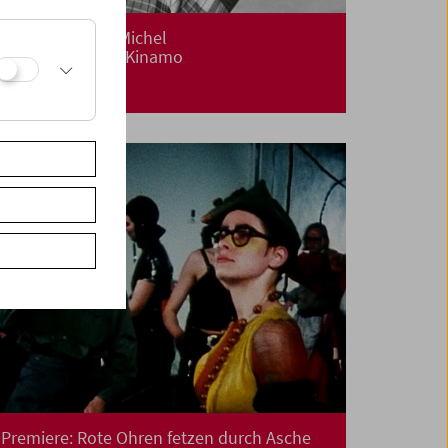
Ella Bergmann-Michel
Die Frau mit der Kinamo
Premiere: Rote Ohren fetzen durch Asche