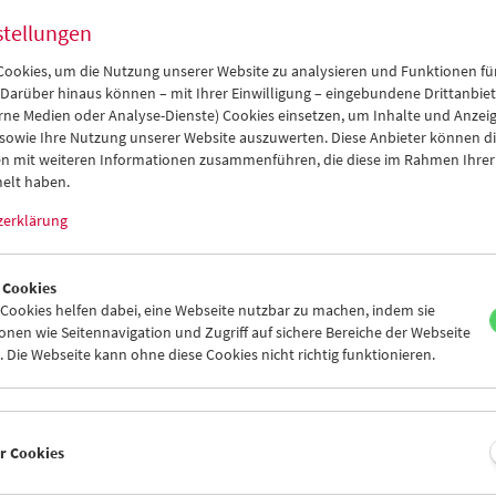
stellungen
ookies, um die Nutzung unserer Website zu analysieren und Funktionen für
Films You Cannot See Elsewhere Amos-
 Darüber hinaus können – mit Ihrer Einwilligung – eingebundene Drittanbieter
Vogel-Atlas Kapitel 6: Wendepunkte
rne Medien oder Analyse-Dienste) Cookies einsetzen, um Inhalte und Anzei
 sowie Ihre Nutzung unserer Website auszuwerten. Diese Anbieter können di
n mit weiteren Informationen zusammenführen, die diese im Rahmen Ihrer
elt haben.
zerklärung
 Cookies
ookies helfen dabei, eine Webseite nutzbar zu machen, indem sie
nen wie Seitennavigation und Zugriff auf sichere Bereiche der Webseite
 Die Webseite kann ohne diese Cookies nicht richtig funktionieren.
er Cookies