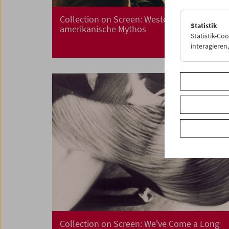
Collection on Screen: Western. Der
Statistik
amerikanische Mythos
Statistik-Co
interagiere
Collection on Screen: We've Come a Long