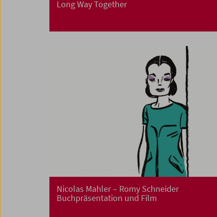
Long Way Together
Nicolas Mahler – Romy Schneider
Buchpräsentation und Film