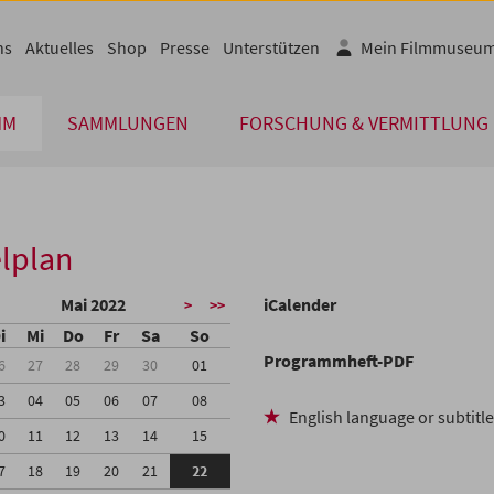
ns
Aktuelles
Shop
Presse
Unterstützen
Mein Filmmuseu
MM
SAMMLUNGEN
FORSCHUNG & VERMITTLUNG
lplan
Mai 2022
iCalender
>
>>
i
Mi
Do
Fr
Sa
So
Programmheft-PDF
6
27
28
29
30
01
3
04
05
06
07
08
English language or subtitl
0
11
12
13
14
15
7
18
19
20
21
22