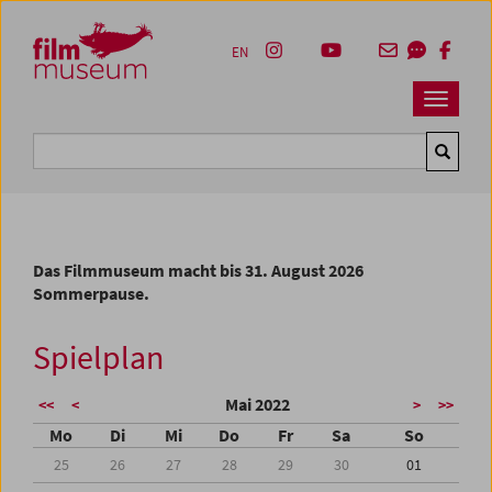
Accesskey [1]
Accesskey [4]
Accesskey [2]
Accesskey [3]
Zum Inhalt
Zum Hauptmenü
Zur Servicenavigation
Zum Suche
EN
Navbar 
Suche
Das Filmmuseum macht bis 31. August 2026
Sommerpause.
Spielplan
Mai 2022
<<
<
>
>>
Mo
Di
Mi
Do
Fr
Sa
So
25
26
27
28
29
30
01