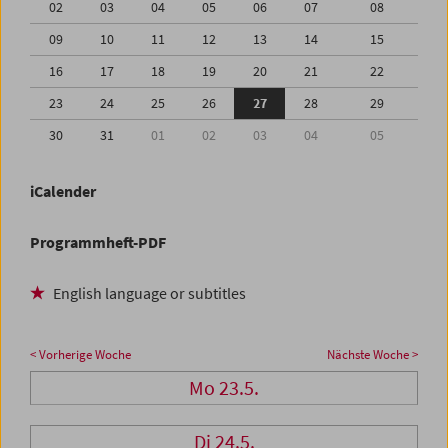
02
03
04
05
06
07
08
09
10
11
12
13
14
15
16
17
18
19
20
21
22
23
24
25
26
27
28
29
30
31
01
02
03
04
05
iCalender
Programmheft-PDF
English language or subtitles
< Vorherige Woche
Nächste Woche >
Mo 23.5.
Di 24.5.