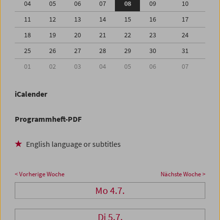
04
05
06
07
08
09
10
11
12
13
14
15
16
17
18
19
20
21
22
23
24
25
26
27
28
29
30
31
01
02
03
04
05
06
07
iCalender
Programmheft-PDF
English language or subtitles
< Vorherige Woche
Nächste Woche >
Mo 4.7.
Di 5.7.