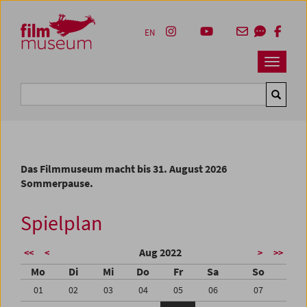
Accesskey [1]
Accesskey [4]
Accesskey [2]
Accesskey [3]
Zum Inhalt
Zum Hauptmenü
Zur Servicenavigation
Zum Suche
EN
Navbar 
Suche
Das Filmmuseum macht bis 31. August 2026
Sommerpause.
Spielplan
Aug 2022
<<
<
>
>>
Mo
Di
Mi
Do
Fr
Sa
So
01
02
03
04
05
06
07