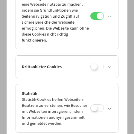
eine Webseite nutzbar zu machen,
indem sie Grundfunktionen wie
Mi 10.8.
Seitennavigation und Zugriff auf
sichere Bereiche der Webseite
ermöglichen. Die Webseite kann ohne
Do 11.8.
diese Cookies nicht richtig
funktionieren.
Fr 12.8.
Sa 13.8.
Drittanbieter Cookies
So 14.8.
Statistik
Statistik-Cookies helfen Webseiten-
PROGRAMM ÜBERBLICK
Besitzern zu verstehen, wie Besucher
mit Webseiten interagieren, indem
Informationen anonym gesammelt
und gemeldet werden.