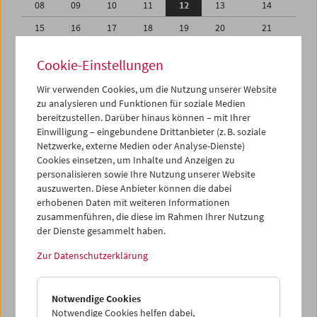
08
09
10
11
12
13
14
15
16
17
18
19
20
21
22
23
24
25
26
27
28
Cookie-Einstellungen
29
30
31
01
02
03
04
Wir verwenden Cookies, um die Nutzung unserer Website
05
06
07
08
09
10
11
zu analysieren und Funktionen für soziale Medien
bereitzustellen. Darüber hinaus können – mit Ihrer
Einwilligung – eingebundene Drittanbieter (z. B. soziale
iCalender
Netzwerke, externe Medien oder Analyse-Dienste)
Cookies einsetzen, um Inhalte und Anzeigen zu
Programmheft-PDF
personalisieren sowie Ihre Nutzung unserer Website
auszuwerten. Diese Anbieter können die dabei
erhobenen Daten mit weiteren Informationen
English language or subtitles
zusammenführen, die diese im Rahmen Ihrer Nutzung
der Dienste gesammelt haben.
< Vorherige Woche
Nächste Woche >
Zur Datenschutzerklärung
Mo 8.8.
Notwendige Cookies
Di 9.8.
Notwendige Cookies helfen dabei,