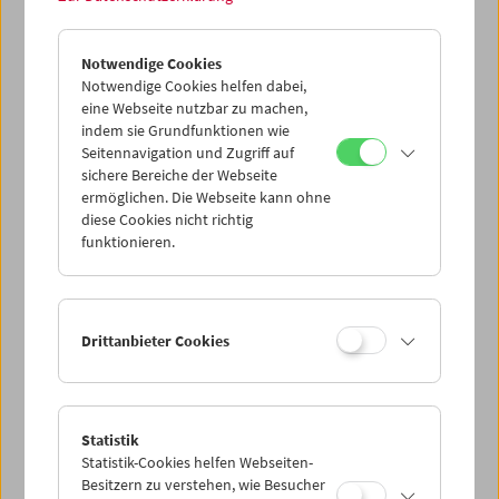
In memoriam Gerhard Jagschitz
Buchpräsentation
Notwendige Cookies
Notwendige Cookies helfen dabei,
eine Webseite nutzbar zu machen,
indem sie Grundfunktionen wie
Seitennavigation und Zugriff auf
sichere Bereiche der Webseite
ermöglichen. Die Webseite kann ohne
diese Cookies nicht richtig
funktionieren.
Drittanbieter Cookies
Statistik
Treibgut: Zeigen als pädagogische Ur-Geste
Statistik-Cookies helfen Webseiten-
Die Praktiken des Lehrfilms
Besitzern zu verstehen, wie Besucher