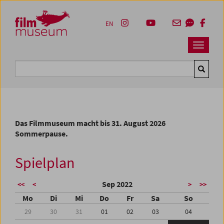
Accesskey [1]
Accesskey [4]
Accesskey [2]
Accesskey [3]
Zum Inhalt
Zum Hauptmenü
Zur Servicenavigation
Zum Suche
EN
Navbar 
Suche
Das Filmmuseum macht bis 31. August 2026
Sommerpause.
Spielplan
Sep 2022
<<
<
>
>>
Mo
Di
Mi
Do
Fr
Sa
So
29
30
31
01
02
03
04