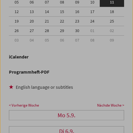
05
06
07
08
09
10
11
12
13
14
15
16
17
18
19
20
21
22
23
24
25
26
27
28
29
30
01
02
03
04
05
06
07
08
09
iCalender
Programmheft-PDF
English language or subtitles
< Vorherige Woche
Nächste Woche >
Mo 5.9.
Di 6.9.