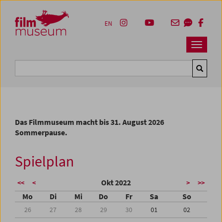
Accesskey [1]
Accesskey [4]
Accesskey [2]
Accesskey [3]
Zum Inhalt
Zum Hauptmenü
Zur Servicenavigation
Zum Suche
EN
Navbar 
Suche
Das Filmmuseum macht bis 31. August 2026
Sommerpause.
Spielplan
Okt 2022
<<
<
>
>>
Mo
Di
Mi
Do
Fr
Sa
So
26
27
28
29
30
01
02