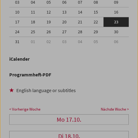
03
04
05
06
07
08
09
10
11
12
13
14
15
16
17
18
19
20
21
22
23
24
25
26
27
28
29
30
31
01
02
03
04
05
06
iCalender
Programmheft-PDF
English language or subtitles
< Vorherige Woche
Nächste Woche >
Mo 17.10.
Di 18.10.