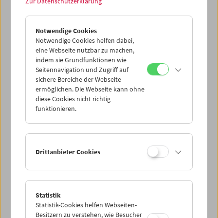
Zur Datenschutzerklärung
Collection on Screen: Len Lye
Notwendige Cookies
Notwendige Cookies helfen dabei,
eine Webseite nutzbar zu machen,
indem sie Grundfunktionen wie
Seitennavigation und Zugriff auf
sichere Bereiche der Webseite
ermöglichen. Die Webseite kann ohne
diese Cookies nicht richtig
funktionieren.
Drittanbieter Cookies
Statistik
Premiere: Peter Nestler
Statistik-Cookies helfen Webseiten-
Besitzern zu verstehen, wie Besucher