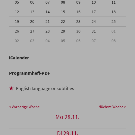
05
06
07
08
09
10
11
12
13
14
15
16
17
18
19
20
21
22
23
24
25
26
27
28
29
30
31
01
02
03
04
05
06
07
08
iCalender
Programmheft-PDF
English language or subtitles
< Vorherige Woche
Nächste Woche >
Mo 28.11.
Di 29.11.