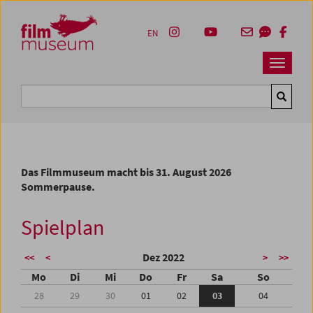
Accesskey [1]
Accesskey [4]
Accesskey [2]
Accesskey [3]
Zum Inhalt
Zum Hauptmenü
Zur Servicenavigation
Zum Suche
EN
Navbar 
Suche
Das Filmmuseum macht bis 31. August 2026
Sommerpause.
Spielplan
Dez 2022
<<
<
>
>>
Mo
Di
Mi
Do
Fr
Sa
So
28
29
30
01
02
03
04