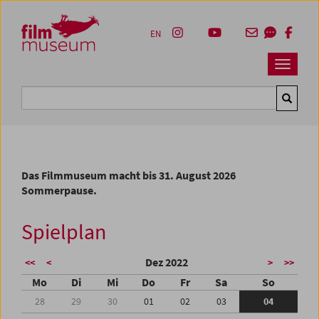
Accesskey [1]
Accesskey [4]
Accesskey [2]
Accesskey [3]
Zum Inhalt
Zum Hauptmenü
Zur Servicenavigation
Zum Suche
EN
Navbar 
Suche
Das Filmmuseum macht bis 31. August 2026
Sommerpause.
Spielplan
Dez 2022
<<
<
>
>>
Mo
Di
Mi
Do
Fr
Sa
So
28
29
30
01
02
03
04