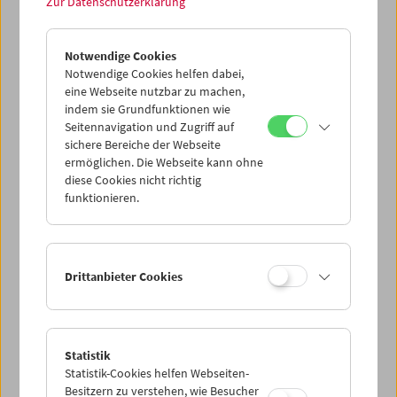
Zur Datenschutzerklärung
Collection on Screen: Len Lye
Notwendige Cookies
Notwendige Cookies helfen dabei,
eine Webseite nutzbar zu machen,
indem sie Grundfunktionen wie
Seitennavigation und Zugriff auf
sichere Bereiche der Webseite
ermöglichen. Die Webseite kann ohne
diese Cookies nicht richtig
funktionieren.
Drittanbieter Cookies
Statistik
Premiere: Peter Nestler
Statistik-Cookies helfen Webseiten-
Besitzern zu verstehen, wie Besucher