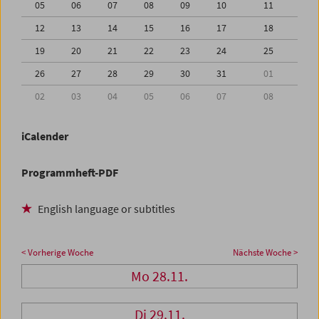
05
06
07
08
09
10
11
12
13
14
15
16
17
18
19
20
21
22
23
24
25
26
27
28
29
30
31
01
02
03
04
05
06
07
08
iCalender
Programmheft-PDF
English language or subtitles
< Vorherige Woche
Nächste Woche >
Mo 28.11.
Di 29.11.