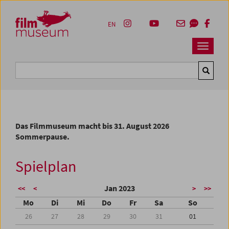
Accesskey [1]
Accesskey [4]
Accesskey [2]
Accesskey [3]
Zum Inhalt
Zum Hauptmenü
Zur Servicenavigation
Zum Suche
EN
Navbar 
Suche
Das Filmmuseum macht bis 31. August 2026
Sommerpause.
Spielplan
Jan 2023
<<
<
>
>>
Mo
Di
Mi
Do
Fr
Sa
So
26
27
28
29
30
31
01