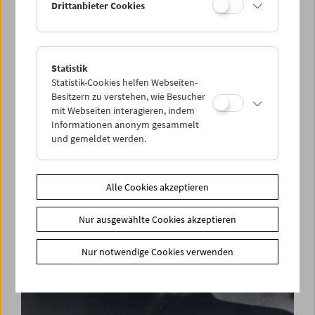
Drittanbieter Cookies
Statistik
Films You Cannot See Elsewhere Amos-Vogel-
Statistik-Cookies helfen Webseiten-
Atlas Kapitel 13:
Besitzern zu verstehen, wie Besucher
Pasolini Wüst. Filme und Gespräch
mit Webseiten interagieren, indem
Informationen anonym gesammelt
und gemeldet werden.
Alle Cookies akzeptieren
Nur ausgewählte Cookies akzeptieren
Nur notwendige Cookies verwenden