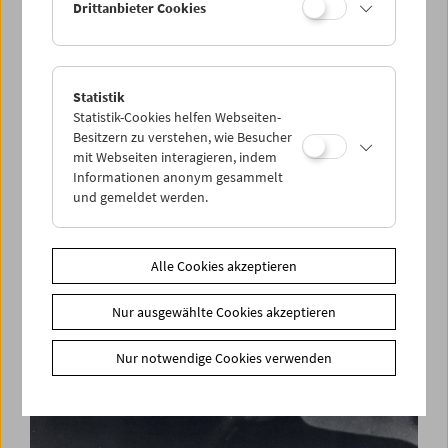
Drittanbieter Cookies
Statistik
Films You Cannot See Elsewhere Amos-Vogel-
Statistik-Cookies helfen Webseiten-
Atlas Kapitel 13:
Besitzern zu verstehen, wie Besucher
Pasolini Wüst. Filme und Gespräch
mit Webseiten interagieren, indem
Informationen anonym gesammelt
und gemeldet werden.
Alle Cookies akzeptieren
Nur ausgewählte Cookies akzeptieren
Nur notwendige Cookies verwenden