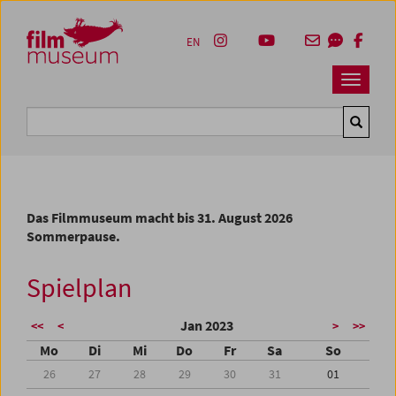
Accesskey [1]
Accesskey [4]
Accesskey [2]
Accesskey [3]
Zum Inhalt
Zum Hauptmenü
Zur Servicenavigation
Zum Suche
EN
Navbar 
Suche
Das Filmmuseum macht bis 31. August 2026
Sommerpause.
Spielplan
Jan 2023
<<
<
>
>>
Mo
Di
Mi
Do
Fr
Sa
So
26
27
28
29
30
31
01