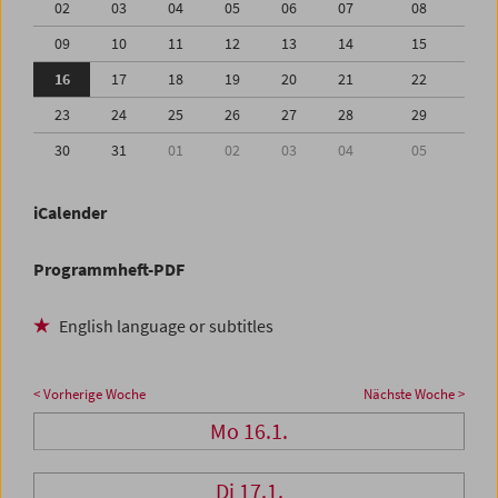
02
03
04
05
06
07
08
09
10
11
12
13
14
15
16
17
18
19
20
21
22
23
24
25
26
27
28
29
30
31
01
02
03
04
05
iCalender
Programmheft-PDF
English language or subtitles
< Vorherige Woche
Nächste Woche >
Mo 16.1.
Di 17.1.