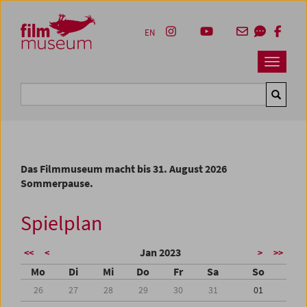
Accesskey [1]
Accesskey [4]
Accesskey [2]
Accesskey [3]
Zum Inhalt
Zum Hauptmenü
Zur Servicenavigation
Zum Suche
EN
Navbar 
Suche
Das Filmmuseum macht bis 31. August 2026
Sommerpause.
Spielplan
Jan 2023
<<
<
>
>>
Mo
Di
Mi
Do
Fr
Sa
So
26
27
28
29
30
31
01