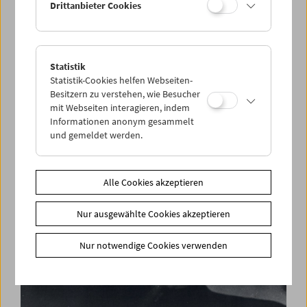
Drittanbieter Cookies
Statistik
Films You Cannot See Elsewhere Amos-Vogel-
Statistik-Cookies helfen Webseiten-
Atlas Kapitel 13:
Besitzern zu verstehen, wie Besucher
Pasolini Wüst. Filme und Gespräch
mit Webseiten interagieren, indem
Informationen anonym gesammelt
und gemeldet werden.
Alle Cookies akzeptieren
Nur ausgewählte Cookies akzeptieren
Nur notwendige Cookies verwenden