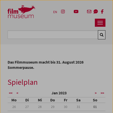
Accesskey [1]
Accesskey [4]
Accesskey [2]
Accesskey [3]
Zum Inhalt
Zum Hauptmenü
Zur Servicenavigation
Zum Suche
EN
Navbar 
Suche
Das Filmmuseum macht bis 31. August 2026
Sommerpause.
Spielplan
Jan 2023
<<
<
>
>>
Mo
Di
Mi
Do
Fr
Sa
So
26
27
28
29
30
31
01