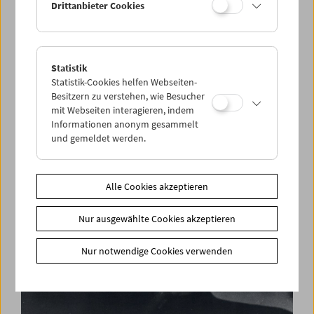
Drittanbieter Cookies
Statistik
Films You Cannot See Elsewhere Amos-Vogel-
Statistik-Cookies helfen Webseiten-
Atlas Kapitel 13:
Besitzern zu verstehen, wie Besucher
Pasolini Wüst. Filme und Gespräch
mit Webseiten interagieren, indem
Informationen anonym gesammelt
und gemeldet werden.
Alle Cookies akzeptieren
Nur ausgewählte Cookies akzeptieren
Nur notwendige Cookies verwenden