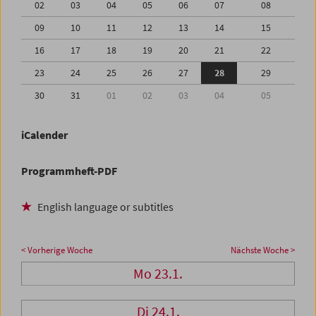
02
03
04
05
06
07
08
09
10
11
12
13
14
15
16
17
18
19
20
21
22
23
24
25
26
27
28
29
30
31
01
02
03
04
05
iCalender
Programmheft-PDF
English language or subtitles
< Vorherige Woche
Nächste Woche >
Mo 23.1.
Di 24.1.