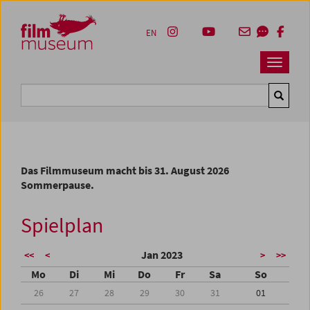
Accesskey [1]
Accesskey [4]
Accesskey [2]
Accesskey [3]
Zum Inhalt
Zum Hauptmenü
Zur Servicenavigation
Zum Suche
EN
Navbar 
Suche
Das Filmmuseum macht bis 31. August 2026
Sommerpause.
Spielplan
Jan 2023
<<
<
>
>>
Mo
Di
Mi
Do
Fr
Sa
So
26
27
28
29
30
31
01