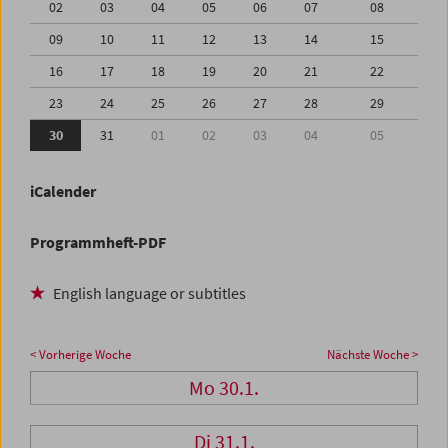
02
03
04
05
06
07
08
09
10
11
12
13
14
15
16
17
18
19
20
21
22
23
24
25
26
27
28
29
30
31
01
02
03
04
05
iCalender
Programmheft-PDF
English language or subtitles
< Vorherige Woche
Nächste Woche >
Mo 30.1.
Di 31.1.