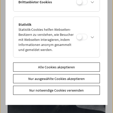
Drittanbieter Cookies
Statistik
Films You Cannot See Elsewhere Amos-Vogel-
Statistik-Cookies helfen Webseiten-
Atlas Kapitel 13:
Besitzern zu verstehen, wie Besucher
Pasolini Wüst. Filme und Gespräch
mit Webseiten interagieren, indem
Informationen anonym gesammelt
und gemeldet werden.
Alle Cookies akzeptieren
Nur ausgewählte Cookies akzeptieren
Nur notwendige Cookies verwenden