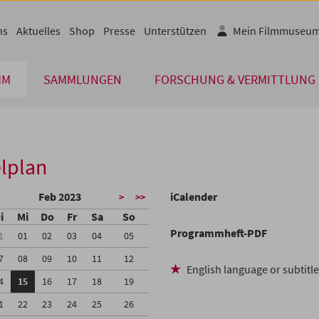
ns
Aktuelles
Shop
Presse
Unterstützen
Mein Filmmuseu
MM
SAMMLUNGEN
FORSCHUNG & VERMITTLUNG
lplan
Feb 2023
iCalender
>
>>
i
Mi
Do
Fr
Sa
So
Programmheft-PDF
1
01
02
03
04
05
7
08
09
10
11
12
English language or subtitl
4
15
16
17
18
19
1
22
23
24
25
26