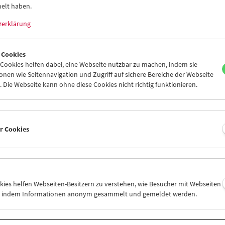
elt haben.
zerklärung
 Cookies
ookies helfen dabei, eine Webseite nutzbar zu machen, indem sie
Kino für die Kleinsten: Cinemini on Tour: Ein
nen wie Seitennavigation und Zugriff auf sichere Bereiche der Webseite
Spritzer Farbe
 Die Webseite kann ohne diese Cookies nicht richtig funktionieren.
er Cookies
okies helfen Webseiten-Besitzern zu verstehen, wie Besucher mit Webseiten
n, indem Informationen anonym gesammelt und gemeldet werden.