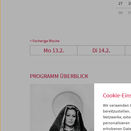
27
2
06
0
< Vorherige Woche
Mo 13.2.
Di 14.2.
PROGRAMM ÜBERBLICK
Cookie-Ein
Wir verwenden C
bereitzustellen.
Netzwerke, exte
personalisieren
erhobenen Date