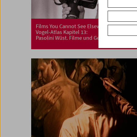
Films You Cannot See Elsewhere Amos-
Vogel-Atlas Kapitel 13:
Pasolini Wüst. Filme und Gespräch