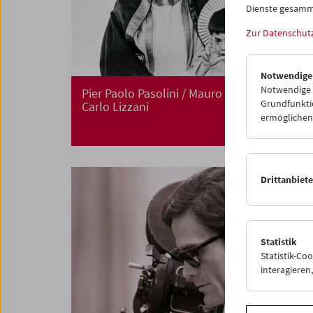
Dienste gesamm
Zur Datenschut
Notwendige
Notwendige C
Pier Paolo Pasolini / Mauro Bolognini /
Grundfunktio
Carlo Lizzani
ermöglichen.
Drittanbiet
Statistik
Statistik-Co
interagiere