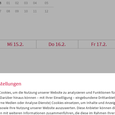
8
01
02
03
04
05
7
08
09
10
11
12
Mi 15.2.
Do 16.2.
Fr 17.2.
stellungen
ookies, um die Nutzung unserer Website zu analysieren und Funktionen für
 Darüber hinaus können – mit Ihrer Einwilligung – eingebundene Drittanbieter
rne Medien oder Analyse-Dienste) Cookies einsetzen, um Inhalte und Anzei
 sowie Ihre Nutzung unserer Website auszuwerten. Diese Anbieter können di
n mit weiteren Informationen zusammenführen, die diese im Rahmen Ihrer