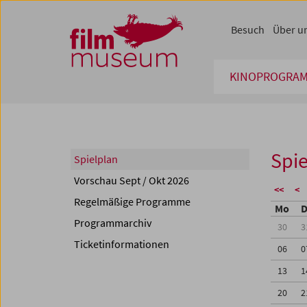
Accesskey [1]
Accesskey [4]
Accesskey [2]
Accesskey [3]
Zum Inhalt
Zum Hauptmenü
Zur Servicenavigation
Zum Suche
Besuch
Über u
KINOPROGRA
Spie
Spielplan
Vorschau Sept / Okt 2026
<<
<
Regelmäßige Programme
Mo
D
Programmarchiv
30
3
Ticketinformationen
06
0
13
1
20
2