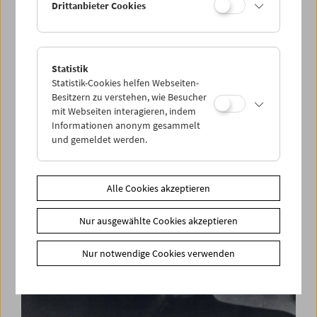
Drittanbieter Cookies
Statistik
Films You Cannot See Elsewhere Amos-Vogel-
Statistik-Cookies helfen Webseiten-
Atlas Kapitel 13:
Besitzern zu verstehen, wie Besucher
Pasolini Wüst. Filme und Gespräch
mit Webseiten interagieren, indem
Informationen anonym gesammelt
und gemeldet werden.
Alle Cookies akzeptieren
Nur ausgewählte Cookies akzeptieren
Nur notwendige Cookies verwenden