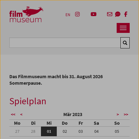
Accesskey [1]
Accesskey [4]
Accesskey [2]
Accesskey [3]
Zum Inhalt
Zum Hauptmenü
Zur Servicenavigation
Zum Suche
EN
Navbar 
Suche
Das Filmmuseum macht bis 31. August 2026
Sommerpause.
Spielplan
Mär 2023
<<
<
>
>>
Mo
Di
Mi
Do
Fr
Sa
So
27
28
01
02
03
04
05