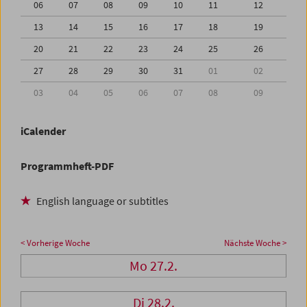
06
07
08
09
10
11
12
13
14
15
16
17
18
19
20
21
22
23
24
25
26
27
28
29
30
31
01
02
03
04
05
06
07
08
09
iCalender
Programmheft-PDF
English language or subtitles
< Vorherige Woche
Nächste Woche >
Mo 27.2.
Di 28.2.