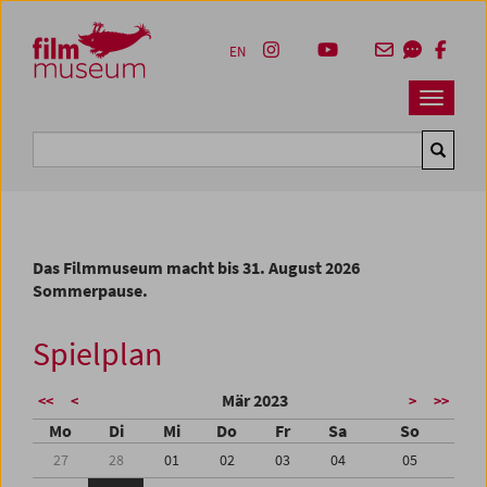
Accesskey [1]
Accesskey [4]
Accesskey [2]
Accesskey [3]
Zum Inhalt
Zum Hauptmenü
Zur Servicenavigation
Zum Suche
EN
Navbar 
Suche
Das Filmmuseum macht bis 31. August 2026
Sommerpause.
Spielplan
Mär 2023
<<
<
>
>>
Mo
Di
Mi
Do
Fr
Sa
So
27
28
01
02
03
04
05