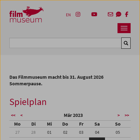
Accesskey [1]
Accesskey [4]
Accesskey [2]
Accesskey [3]
Zum Inhalt
Zum Hauptmenü
Zur Servicenavigation
Zum Suche
EN
Navbar 
Suche
Das Filmmuseum macht bis 31. August 2026
Sommerpause.
Spielplan
Mär 2023
<<
<
>
>>
Mo
Di
Mi
Do
Fr
Sa
So
27
28
01
02
03
04
05