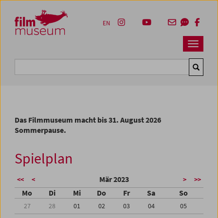
Accesskey [1]
Accesskey [4]
Accesskey [2]
Accesskey [3]
Zum Inhalt
Zum Hauptmenü
Zur Servicenavigation
Zum Suche
EN
Navbar 
Suche
Das Filmmuseum macht bis 31. August 2026
Sommerpause.
Spielplan
Mär 2023
<<
<
>
>>
Mo
Di
Mi
Do
Fr
Sa
So
27
28
01
02
03
04
05