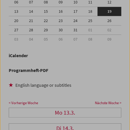
06
07
08
09
10
11
12
13
14
15
16
17
18
19
20
21
22
23
24
25
26
27
28
29
30
31
01
02
03
04
05
06
07
08
09
iCalender
Programmheft-PDF
English language or subtitles
< Vorherige Woche
Nächste Woche >
Mo 13.3.
Di 14.3.