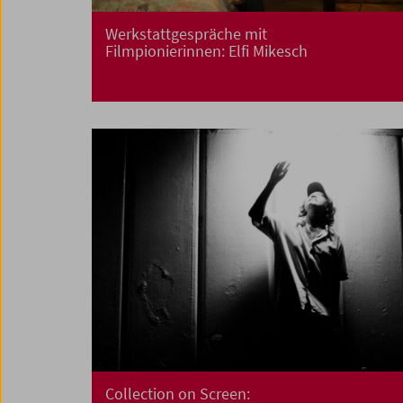
Werkstattgespräche mit
Filmpionierinnen: Elfi Mikesch
Collection on Screen: