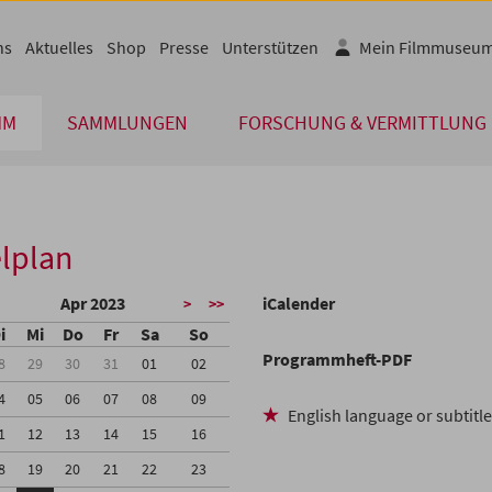
ns
Aktuelles
Shop
Presse
Unterstützen
Mein Filmmuseu
MM
SAMMLUNGEN
FORSCHUNG & VERMITTLUNG
lplan
Apr 2023
iCalender
>
>>
i
Mi
Do
Fr
Sa
So
Programmheft-PDF
8
29
30
31
01
02
4
05
06
07
08
09
English language or subtitl
1
12
13
14
15
16
8
19
20
21
22
23