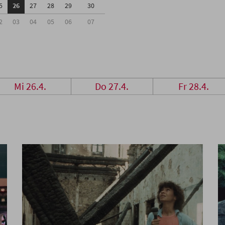
5
26
27
28
29
30
2
03
04
05
06
07
Mi 26.4.
Do 27.4.
Fr 28.4.