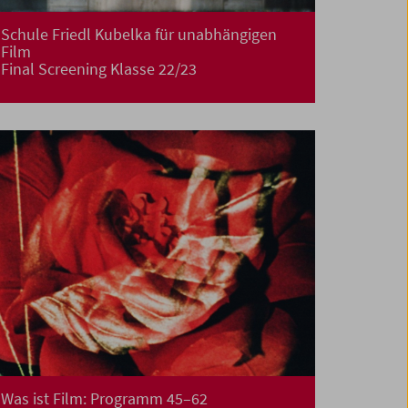
Schule Friedl Kubelka für unabhängigen
Film
Final Screening Klasse 22/23
Was ist Film: Programm 45–62