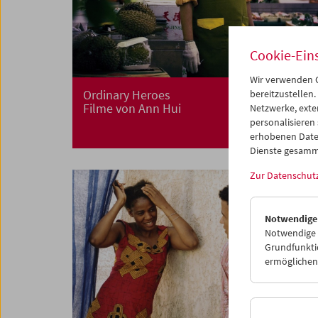
Cookie-Ein
Wir verwenden C
Ordinary Heroes
bereitzustellen.
Filme von Ann Hui
Netzwerke, exte
personalisieren
erhobenen Date
Dienste gesamm
Zur Datenschut
Notwendige
Notwendige C
Grundfunktio
ermöglichen.