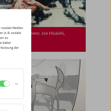
 soziale Medien
Collection on Screen: Joe Hisaishi,
 (z. B. soziale
Filmkomponist
gen zu
e dabei
 Nutzung der