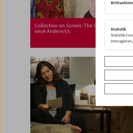
Drittanbiet
Collection on Screen: The Other – Ich ist
Statistik
ein/e Andere/r/s
Statistik-Co
interagiere