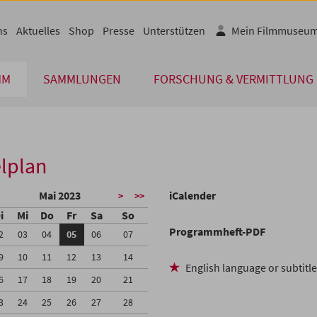
ns
Aktuelles
Shop
Presse
Unterstützen
Mein Filmmuseu
MM
SAMMLUNGEN
FORSCHUNG & VERMITTLUNG
lplan
Mai 2023
iCalender
>
>>
i
Mi
Do
Fr
Sa
So
Programmheft-PDF
2
03
04
05
06
07
9
10
11
12
13
14
English language or subtitl
6
17
18
19
20
21
3
24
25
26
27
28