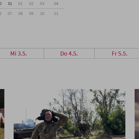
0
31
01
02
03
04
6
07
08
09
10
11
Mi 3.5.
Do 4.5.
Fr 5.5.