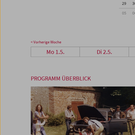
29
3
05
0
< Vorherige Woche
Mo 1.5.
Di 2.5.
PROGRAMM ÜBERBLICK