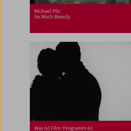
Michael Pilz
So Much Beauty
Was ist Film: Programm 63