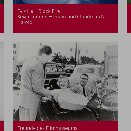
Ev × Ha = Black Fire
Kevin Jerome Everson und Claudrena N.
Harold
Freunde des Filmmuseums