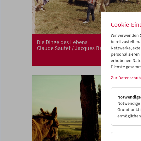
Cookie-Ein
Wir verwenden C
Die Dinge des Lebens
bereitzustellen.
Claude Sautet / Jacques Becker
Netzwerke, exte
personalisieren
erhobenen Date
Dienste gesamm
Zur Datenschut
Notwendige
Notwendige C
Grundfunktio
ermöglichen.