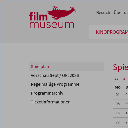
Accesskey [1]
Accesskey [4]
Accesskey [2]
Accesskey [3]
Zum Inhalt
Zum Hauptmenü
Zur Servicenavigation
Zum Suche
Besuch
Über u
KINOPROGRA
Spie
Spielplan
Vorschau Sept / Okt 2026
<<
<
Regelmäßige Programme
Mo
D
Programmarchiv
01
0
Ticketinformationen
08
0
15
1
22
2