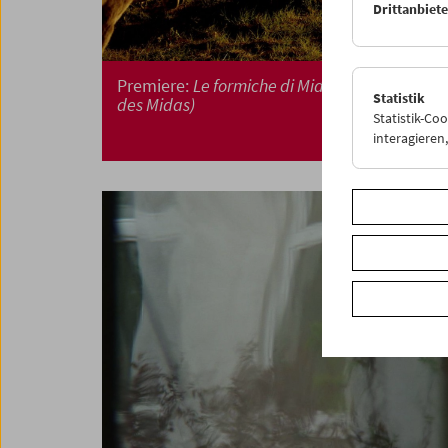
Drittanbiet
Premiere:
Le formiche di Mida (Die Ameisen
Statistik
des Midas)
Statistik-Co
interagiere