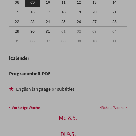
08
09
10
11
12
13
14
15
16
17
18
19
20
21
22
23
24
25
26
27
28
29
30
31
01
02
03
04
05
06
07
08
09
10
11
iCalender
Programmheft-PDF
English language or subtitles
< Vorherige Woche
Nächste Woche >
Mo 8.5.
Di 9.5.