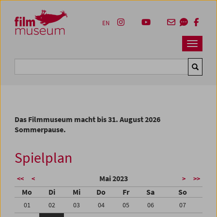
Accesskey [1]
Accesskey [4]
Accesskey [2]
Accesskey [3]
Zum Inhalt
Zum Hauptmenü
Zur Servicenavigation
Zum Suche
EN
Navbar 
Suche
Das Filmmuseum macht bis 31. August 2026
Sommerpause.
Spielplan
Mai 2023
<<
<
>
>>
Mo
Di
Mi
Do
Fr
Sa
So
01
02
03
04
05
06
07