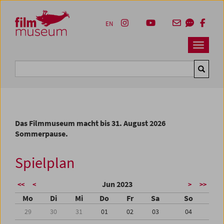
Accesskey [1]
Accesskey [4]
Accesskey [2]
Accesskey [3]
Zum Inhalt
Zum Hauptmenü
Zur Servicenavigation
Zum Suche
EN
Navbar 
Suche
Das Filmmuseum macht bis 31. August 2026
Sommerpause.
Spielplan
Jun 2023
<<
<
>
>>
Mo
Di
Mi
Do
Fr
Sa
So
29
30
31
01
02
03
04