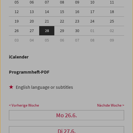
05
06
07
08
09
10
11
12
13
14
15
16
17
18
19
20
21
22
23
24
25
26
27
28
29
30
01
02
03
04
05
06
07
08
09
iCalender
Programmheft-PDF
English language or subtitles
< Vorherige Woche
Nächste Woche >
Mo 26.6.
Di 27.6.