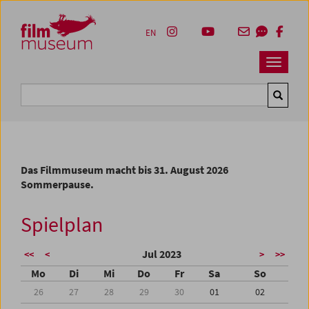
Accesskey [1]
Accesskey [4]
Accesskey [2]
Accesskey [3]
Zum Inhalt
Zum Hauptmenü
Zur Servicenavigation
Zum Suche
EN
Navbar 
Suche
Das Filmmuseum macht bis 31. August 2026
Sommerpause.
Spielplan
Jul 2023
<<
<
>
>>
Mo
Di
Mi
Do
Fr
Sa
So
26
27
28
29
30
01
02