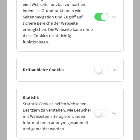
eine Webseite nutzbar zu machen,
indem sie Grundfunktionen wie
Mi 2.8.
Seitennavigation und Zugriff auf
sichere Bereiche der Webseite
ermöglichen. Die Webseite kann ohne
Do 3.8.
diese Cookies nicht richtig
funktionieren.
Fr 4.8.
Sa 5.8.
Drittanbieter Cookies
So 6.8.
Statistik
Statistik-Cookies helfen Webseiten-
PROGRAMM ÜBERBLICK
Besitzern zu verstehen, wie Besucher
mit Webseiten interagieren, indem
Informationen anonym gesammelt
und gemeldet werden.