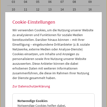
03
04
05
06
07
08
09
10
11
12
13
14
15
16
17
18
19
20
21
22
23
Cookie-Einstellungen
24
25
26
27
28
29
30
Wir verwenden Cookies, um die Nutzung unserer Website
31
01
02
03
04
05
06
zu analysieren und Funktionen für soziale Medien
bereitzustellen. Darüber hinaus können – mit Ihrer
Einwilligung – eingebundene Drittanbieter (z. B. soziale
iCalender
Netzwerke, externe Medien oder Analyse-Dienste)
Cookies einsetzen, um Inhalte und Anzeigen zu
Programmheft-PDF
personalisieren sowie Ihre Nutzung unserer Website
auszuwerten. Diese Anbieter können die dabei
erhobenen Daten mit weiteren Informationen
English language or subtitles
zusammenführen, die diese im Rahmen Ihrer Nutzung
der Dienste gesammelt haben.
< Vorherige Woche
Nächste Woche >
Zur Datenschutzerklärung
Mo 31.7.
Notwendige Cookies
Di 1.8.
Notwendige Cookies helfen dabei,