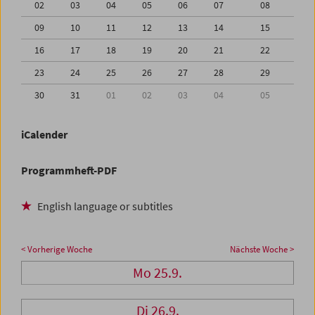
02
03
04
05
06
07
08
09
10
11
12
13
14
15
16
17
18
19
20
21
22
23
24
25
26
27
28
29
30
31
01
02
03
04
05
iCalender
Programmheft-PDF
English language or subtitles
< Vorherige Woche
Nächste Woche >
Mo 25.9.
Di 26.9.