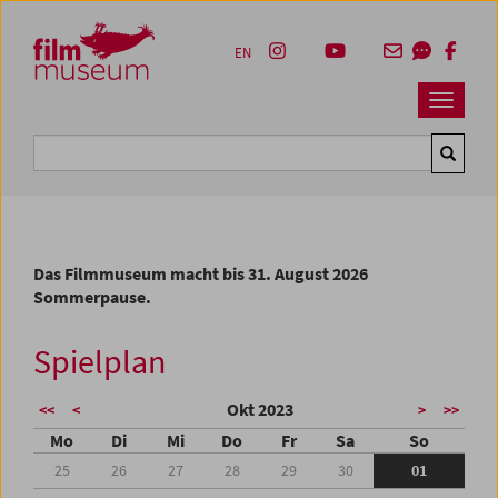
Accesskey [1]
Accesskey [4]
Accesskey [2]
Accesskey [3]
Zum Inhalt
Zum Hauptmenü
Zur Servicenavigation
Zum Suche
EN
Navbar 
Suche
Das Filmmuseum macht bis 31. August 2026
Sommerpause.
Spielplan
Okt 2023
<<
<
>
>>
Mo
Di
Mi
Do
Fr
Sa
So
25
26
27
28
29
30
01