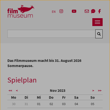
Accesskey [1]
Accesskey [4]
Accesskey [2]
Accesskey [3]
Zum Inhalt
Zum Hauptmenü
Zur Servicenavigation
Zum Suche
EN
Navbar 
Suche
Das Filmmuseum macht bis 31. August 2026
Sommerpause.
Spielplan
Nov 2023
<<
<
>
>>
Mo
Di
Mi
Do
Fr
Sa
So
30
31
01
02
03
04
05