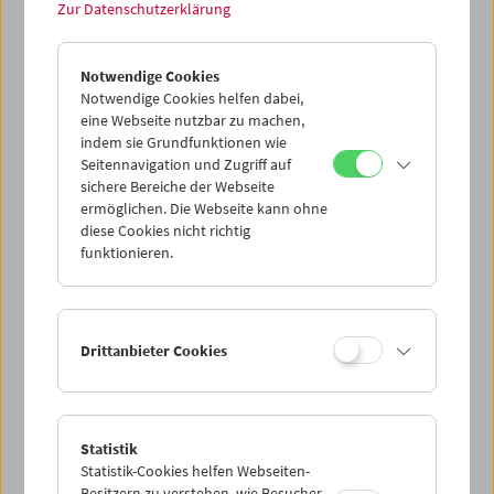
Treibgut: Evgeny Yufit
Zur Datenschutzerklärung
Erkundung eines nekrorealistischen Archivs
Notwendige Cookies
Notwendige Cookies helfen dabei,
eine Webseite nutzbar zu machen,
indem sie Grundfunktionen wie
Seitennavigation und Zugriff auf
sichere Bereiche der Webseite
ermöglichen. Die Webseite kann ohne
diese Cookies nicht richtig
funktionieren.
Drittanbieter Cookies
Collection on Screen: Lav Diaz – Teil 5
Statistik
Statistik-Cookies helfen Webseiten-
Besitzern zu verstehen, wie Besucher