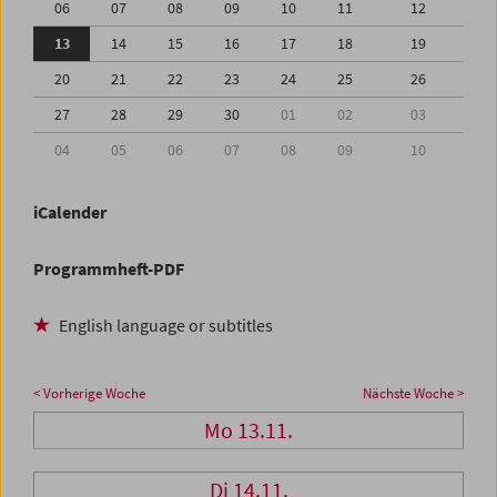
06
07
08
09
10
11
12
13
14
15
16
17
18
19
20
21
22
23
24
25
26
27
28
29
30
01
02
03
04
05
06
07
08
09
10
iCalender
Programmheft-PDF
English language or subtitles
< Vorherige Woche
Nächste Woche >
Mo 13.11.
Di 14.11.