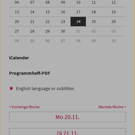
06
07
08
09
10
11
12
13
14
15
16
17
18
19
20
21
22
23
24
25
26
27
28
29
30
01
02
03
04
05
06
07
08
09
10
iCalender
Programmheft-PDF
English language or subtitles
< Vorherige Woche
Nächste Woche >
Mo 20.11.
Di 21.11.