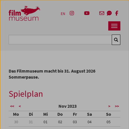
Accesskey [1]
Accesskey [4]
Accesskey [2]
Accesskey [3]
Zum Inhalt
Zum Hauptmenü
Zur Servicenavigation
Zum Suche
EN
Navbar 
Suche
Das Filmmuseum macht bis 31. August 2026
Sommerpause.
Spielplan
Nov 2023
<<
<
>
>>
Mo
Di
Mi
Do
Fr
Sa
So
30
31
01
02
03
04
05