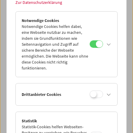
Treibgut: Evgeny Yufit
Zur Datenschutzerklärung
Erkundung eines nekrorealistischen Archivs
Notwendige Cookies
Notwendige Cookies helfen dabei,
eine Webseite nutzbar zu machen,
indem sie Grundfunktionen wie
Seitennavigation und Zugriff auf
sichere Bereiche der Webseite
ermöglichen. Die Webseite kann ohne
diese Cookies nicht richtig
funktionieren.
Drittanbieter Cookies
Collection on Screen: Lav Diaz – Teil 5
Statistik
Statistik-Cookies helfen Webseiten-
Besitzern zu verstehen, wie Besucher