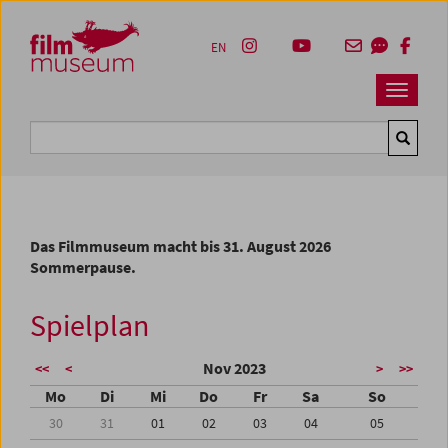
Accesskey [1]
Accesskey [4]
Accesskey [2]
Accesskey [3]
Zum Inhalt
Zum Hauptmenü
Zur Servicenavigation
Zum Suche
EN
Navbar 
Suche
Das Filmmuseum macht bis 31. August 2026
Sommerpause.
Spielplan
Nov 2023
<<
<
>
>>
Mo
Di
Mi
Do
Fr
Sa
So
30
31
01
02
03
04
05