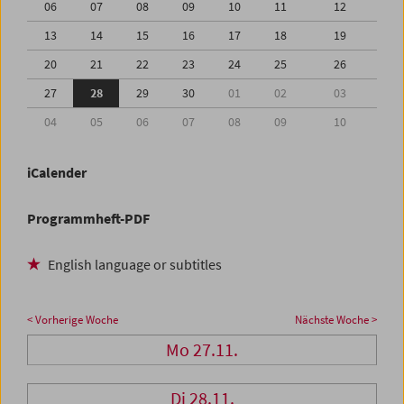
06
07
08
09
10
11
12
13
14
15
16
17
18
19
20
21
22
23
24
25
26
27
28
29
30
01
02
03
04
05
06
07
08
09
10
iCalender
Programmheft-PDF
English language or subtitles
< Vorherige Woche
Nächste Woche >
Mo 27.11.
Di 28.11.