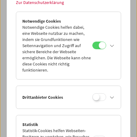
Treibgut: Evgeny Yufit
Zur Datenschutzerklärung
Erkundung eines nekrorealistischen Archivs
Notwendige Cookies
Notwendige Cookies helfen dabei,
eine Webseite nutzbar zu machen,
indem sie Grundfunktionen wie
Seitennavigation und Zugriff auf
sichere Bereiche der Webseite
ermöglichen. Die Webseite kann ohne
diese Cookies nicht richtig
funktionieren.
Drittanbieter Cookies
Collection on Screen: Lav Diaz – Teil 5
Statistik
Statistik-Cookies helfen Webseiten-
Besitzern zu verstehen, wie Besucher