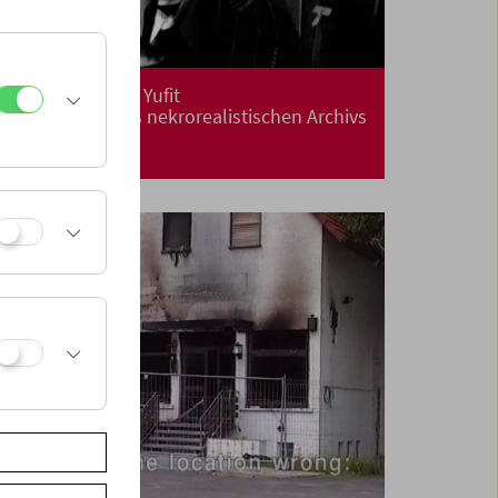
Treibgut: Evgeny Yufit
Erkundung eines nekrorealistischen Archivs