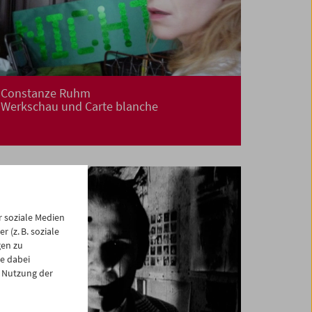
Constanze Ruhm
Werkschau und Carte blanche
 soziale Medien
 (z. B. soziale
gen zu
e dabei
 Nutzung der