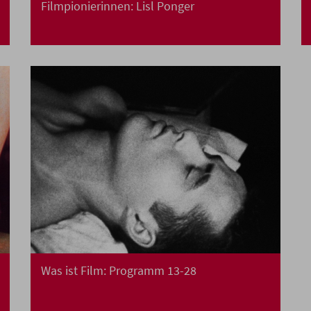
Filmpionierinnen: Lisl Ponger
Was ist Film: Programm 13-28