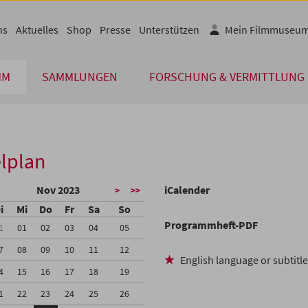
ns
Aktuelles
Shop
Presse
Unterstützen
Mein Filmmuseu
MM
SAMMLUNGEN
FORSCHUNG & VERMITTLUNG
lplan
Nov 2023
iCalender
>
>>
i
Mi
Do
Fr
Sa
So
Programmheft-PDF
1
01
02
03
04
05
7
08
09
10
11
12
English language or subtitl
4
15
16
17
18
19
1
22
23
24
25
26