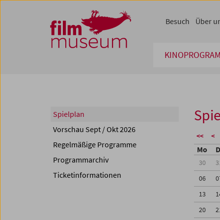
Accesskey [1]
Accesskey [4]
Accesskey [2]
Accesskey [3]
Zum Inhalt
Zum Hauptmenü
Zur Servicenavigation
Zum Suche
Besuch
Über u
KINOPROGRA
Spie
Spielplan
Vorschau Sept / Okt 2026
<<
<
Regelmäßige Programme
Mo
D
Programmarchiv
30
3
Ticketinformationen
06
0
13
1
20
2