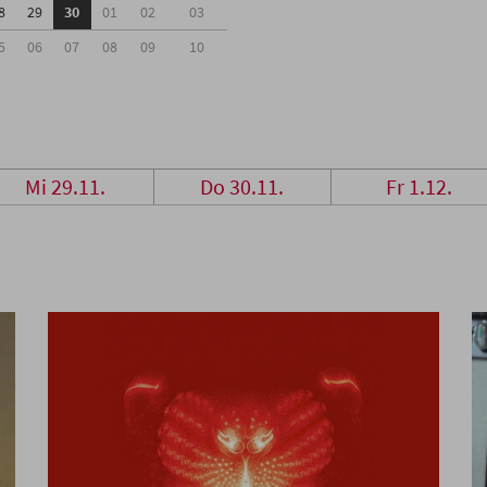
8
29
30
01
02
03
5
06
07
08
09
10
Mi 29.11.
Do 30.11.
Fr 1.12.