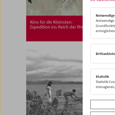
Notwendige
Notwendige C
Kino für die Kleinsten:
Grundfunktio
Expedition ins Reich der filmischen Tiere
ermöglichen.
Drittanbiet
Statistik
Statistik-Co
interagiere