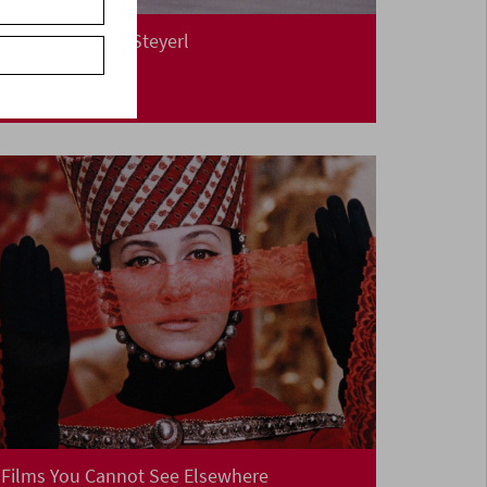
In person: Hito Steyerl
Films You Cannot See Elsewhere