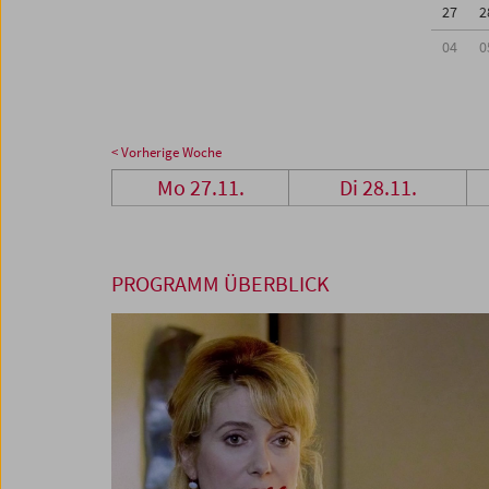
27
2
04
0
< Vorherige Woche
Mo 27.11.
Di 28.11.
PROGRAMM ÜBERBLICK