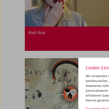
Raúl Ruiz
Cookie-Ein
Wir verwenden C
bereitzustellen.
Netzwerke, exte
personalisieren
erhobenen Date
Dienste gesamm
Zur Datenschut