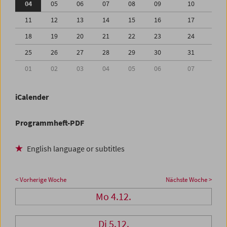
04
05
06
07
08
09
10
11
12
13
14
15
16
17
18
19
20
21
22
23
24
25
26
27
28
29
30
31
01
02
03
04
05
06
07
iCalender
Programmheft-PDF
English language or subtitles
< Vorherige Woche
Nächste Woche >
Mo 4.12.
Di 5.12.