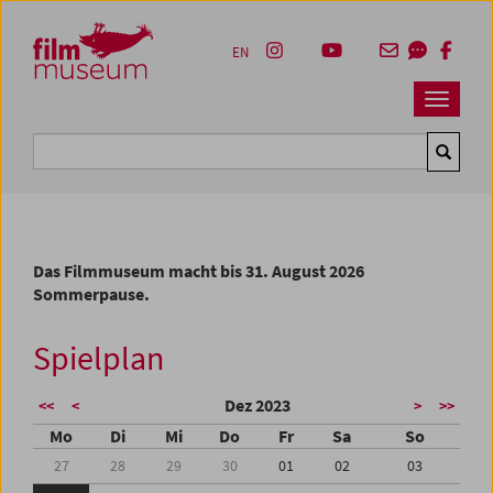
Accesskey [1]
Accesskey [4]
Accesskey [2]
Accesskey [3]
Zum Inhalt
Zum Hauptmenü
Zur Servicenavigation
Zum Suche
EN
Navbar 
Suche
Das Filmmuseum macht bis 31. August 2026
Sommerpause.
Spielplan
Dez 2023
<<
<
>
>>
Mo
Di
Mi
Do
Fr
Sa
So
27
28
29
30
01
02
03