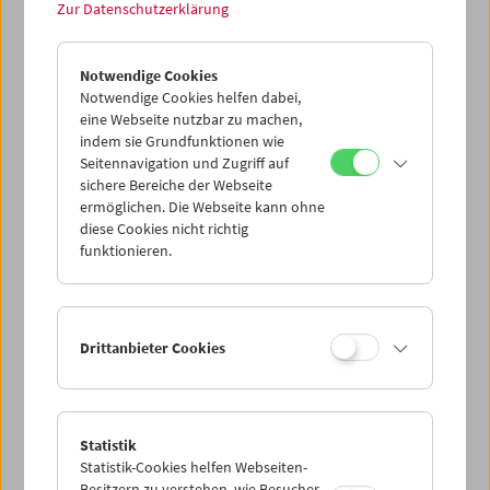
Treibgut: Evgeny Yufit
Zur Datenschutzerklärung
Erkundung eines nekrorealistischen Archivs
Notwendige Cookies
Notwendige Cookies helfen dabei,
eine Webseite nutzbar zu machen,
indem sie Grundfunktionen wie
Seitennavigation und Zugriff auf
sichere Bereiche der Webseite
ermöglichen. Die Webseite kann ohne
diese Cookies nicht richtig
funktionieren.
Drittanbieter Cookies
Collection on Screen: Lav Diaz – Teil 5
Statistik
Statistik-Cookies helfen Webseiten-
Besitzern zu verstehen, wie Besucher