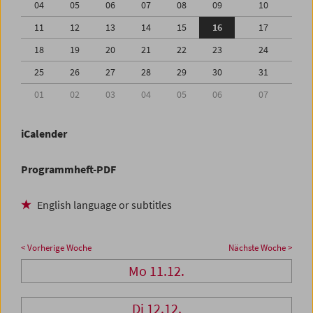
04
05
06
07
08
09
10
11
12
13
14
15
16
17
18
19
20
21
22
23
24
25
26
27
28
29
30
31
01
02
03
04
05
06
07
iCalender
Programmheft-PDF
English language or subtitles
< Vorherige Woche
Nächste Woche >
Mo 11.12.
Di 12.12.