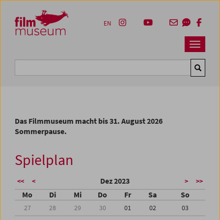
Accesskey [1]
Accesskey [4]
Accesskey [2]
Accesskey [3]
Zum Inhalt
Zum Hauptmenü
Zur Servicenavigation
Zum Suche
EN
Navbar 
Suche
Das Filmmuseum macht bis 31. August 2026
Sommerpause.
Spielplan
Dez 2023
<<
<
>
>>
Mo
Di
Mi
Do
Fr
Sa
So
27
28
29
30
01
02
03