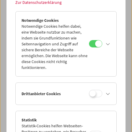
Treibgut: Evgeny Yufit
Zur Datenschutzerklärung
Erkundung eines nekrorealistischen Archivs
Notwendige Cookies
Notwendige Cookies helfen dabei,
eine Webseite nutzbar zu machen,
indem sie Grundfunktionen wie
Seitennavigation und Zugriff auf
sichere Bereiche der Webseite
ermöglichen. Die Webseite kann ohne
diese Cookies nicht richtig
funktionieren.
Drittanbieter Cookies
Collection on Screen: Lav Diaz – Teil 5
Statistik
Statistik-Cookies helfen Webseiten-
Besitzern zu verstehen, wie Besucher