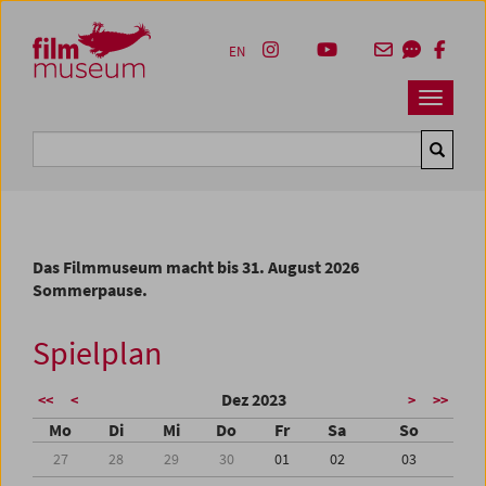
Accesskey [1]
Accesskey [4]
Accesskey [2]
Accesskey [3]
Zum Inhalt
Zum Hauptmenü
Zur Servicenavigation
Zum Suche
EN
Navbar 
Suche
Das Filmmuseum macht bis 31. August 2026
Sommerpause.
Spielplan
Dez 2023
<<
<
>
>>
Mo
Di
Mi
Do
Fr
Sa
So
27
28
29
30
01
02
03