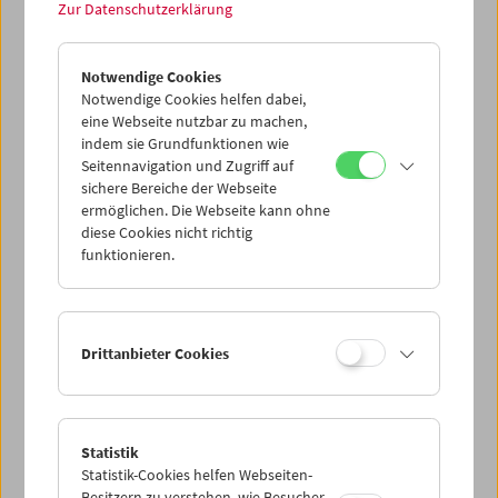
Treibgut: Evgeny Yufit
Zur Datenschutzerklärung
Erkundung eines nekrorealistischen Archivs
Notwendige Cookies
Notwendige Cookies helfen dabei,
eine Webseite nutzbar zu machen,
indem sie Grundfunktionen wie
Seitennavigation und Zugriff auf
sichere Bereiche der Webseite
ermöglichen. Die Webseite kann ohne
diese Cookies nicht richtig
funktionieren.
Drittanbieter Cookies
Collection on Screen: Lav Diaz – Teil 5
Statistik
Statistik-Cookies helfen Webseiten-
Besitzern zu verstehen, wie Besucher