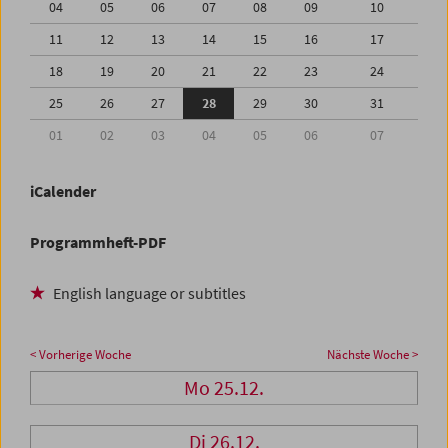
04
05
06
07
08
09
10
11
12
13
14
15
16
17
18
19
20
21
22
23
24
25
26
27
28
29
30
31
01
02
03
04
05
06
07
iCalender
Programmheft-PDF
English language or subtitles
< Vorherige Woche
Nächste Woche >
Mo 25.12.
Di 26.12.