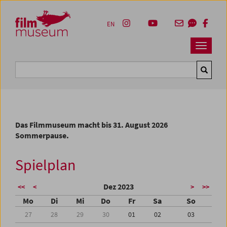
Accesskey [1]
Accesskey [4]
Accesskey [2]
Accesskey [3]
Zum Inhalt
Zum Hauptmenü
Zur Servicenavigation
Zum Suche
EN
Navbar 
Suche
Das Filmmuseum macht bis 31. August 2026
Sommerpause.
Spielplan
Dez 2023
<<
<
>
>>
Mo
Di
Mi
Do
Fr
Sa
So
27
28
29
30
01
02
03