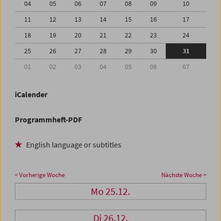
04
05
06
07
08
09
10
11
12
13
14
15
16
17
18
19
20
21
22
23
24
25
26
27
28
29
30
31
01
02
03
04
05
06
07
iCalender
Programmheft-PDF
English language or subtitles
< Vorherige Woche
Nächste Woche >
Mo 25.12.
Di 26.12.