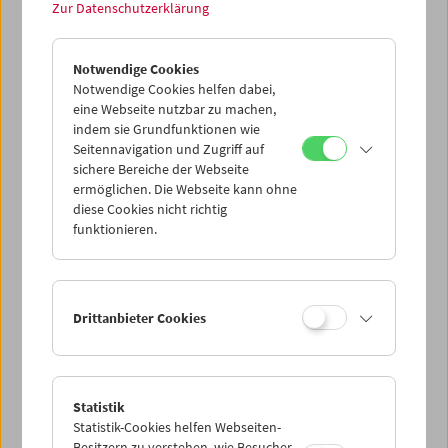
Treibgut: Evgeny Yufit
Zur Datenschutzerklärung
Erkundung eines nekrorealistischen Archivs
Notwendige Cookies
Notwendige Cookies helfen dabei,
eine Webseite nutzbar zu machen,
indem sie Grundfunktionen wie
Seitennavigation und Zugriff auf
sichere Bereiche der Webseite
ermöglichen. Die Webseite kann ohne
diese Cookies nicht richtig
funktionieren.
Drittanbieter Cookies
Collection on Screen: Lav Diaz – Teil 5
Statistik
Statistik-Cookies helfen Webseiten-
Besitzern zu verstehen, wie Besucher