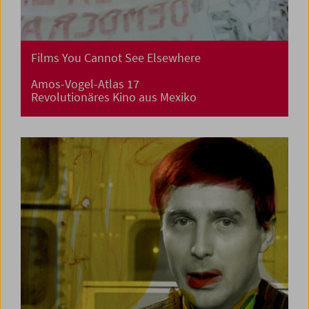
Films You Cannot See Elsewhere
Amos-Vogel-Atlas 17
Revolutionäres Kino aus Mexiko