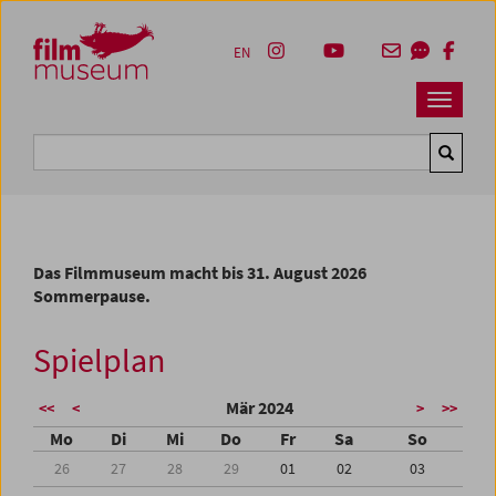
Accesskey [1]
Accesskey [4]
Accesskey [2]
Accesskey [3]
Zum Inhalt
Zum Hauptmenü
Zur Servicenavigation
Zum Suche
EN
Navbar 
Suche
Das Filmmuseum macht bis 31. August 2026
Sommerpause.
Spielplan
Mär 2024
<<
<
>
>>
Mo
Di
Mi
Do
Fr
Sa
So
26
27
28
29
01
02
03