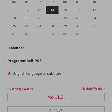
04
05
06
07
08
09
10
11
12
13
14
15
16
17
18
19
20
21
22
23
24
25
26
27
28
29
30
31
01
02
03
04
05
06
07
iCalender
Programmheft-PDF
English language or subtitles
< Vorherige Woche
Nächste Woche >
Mo 11.3.
Di 12.3.