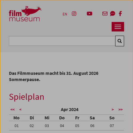
Accesskey [1]
Accesskey [4]
Accesskey [2]
Accesskey [3]
Zum Inhalt
Zum Hauptmenü
Zur Servicenavigation
Zum Suche
EN
Navbar 
Suche
Das Filmmuseum macht bis 31. August 2026
Sommerpause.
Spielplan
Apr 2024
<<
<
>
>>
Mo
Di
Mi
Do
Fr
Sa
So
01
02
03
04
05
06
07