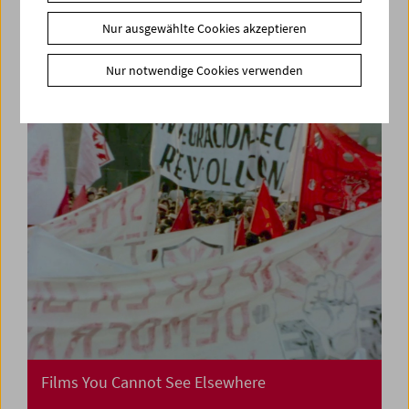
60 Jahre Österreichisches Filmmuseum
Nur ausgewählte Cookies akzeptieren
Kino ist mehr als ein dunkler Raum!
Nur notwendige Cookies verwenden
Films You Cannot See Elsewhere