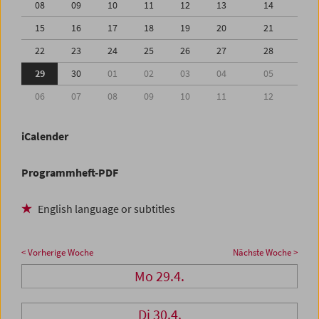
08
09
10
11
12
13
14
15
16
17
18
19
20
21
22
23
24
25
26
27
28
29
30
01
02
03
04
05
06
07
08
09
10
11
12
iCalender
Programmheft-PDF
English language or subtitles
< Vorherige Woche
Nächste Woche >
Mo 29.4.
Di 30.4.