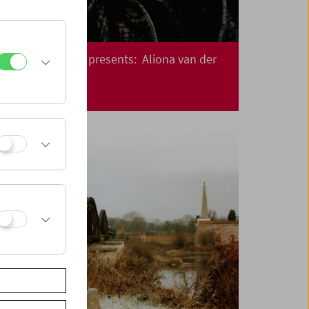
Crossing Europe presents: Aliona van der
Horst