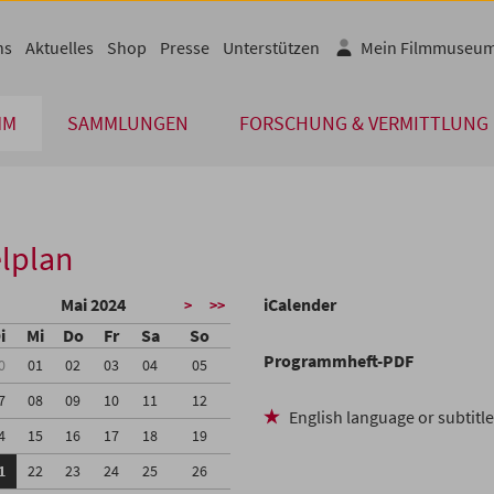
ns
Aktuelles
Shop
Presse
Unterstützen
Mein Filmmuseu
MM
SAMMLUNGEN
FORSCHUNG & VERMITTLUNG
lplan
Mai 2024
iCalender
>
>>
i
Mi
Do
Fr
Sa
So
Programmheft-PDF
0
01
02
03
04
05
7
08
09
10
11
12
English language or subtitl
4
15
16
17
18
19
1
22
23
24
25
26