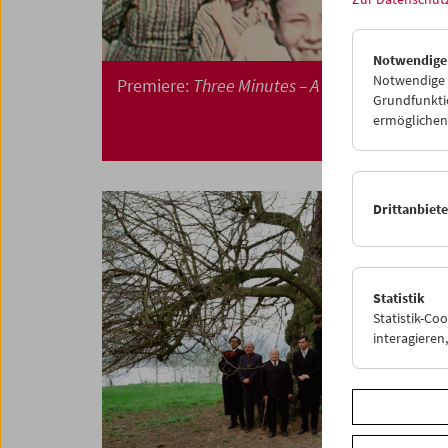
Notwendige
Notwendige C
Premiere:
Three Minutes – A Lengthening
Grundfunktio
ermöglichen.
Drittanbiet
Statistik
Statistik-Co
interagiere