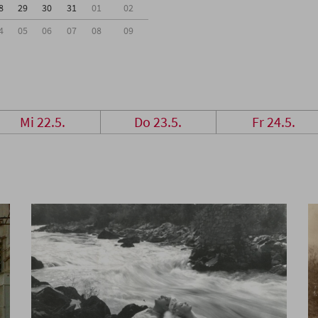
8
29
30
31
01
02
4
05
06
07
08
09
Mi 22.5.
Do 23.5.
Fr 24.5.