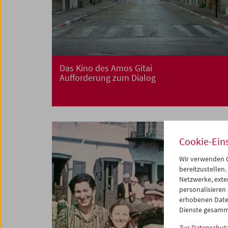
Das Kino des Amos Gitai
Aufforderung zum Dialog
Cookie-Ein
Wir verwenden C
bereitzustellen.
Netzwerke, exte
personalisieren
erhobenen Date
Dienste gesamm
Zur Datenschut