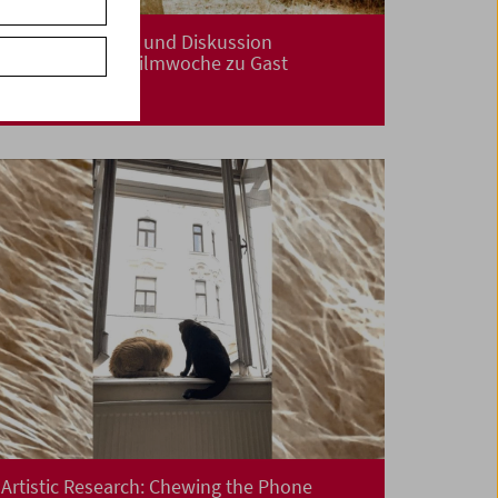
Dokumentarfilm und Diskussion
Die Duisburger Filmwoche zu Gast
Artistic Research: Chewing the Phone