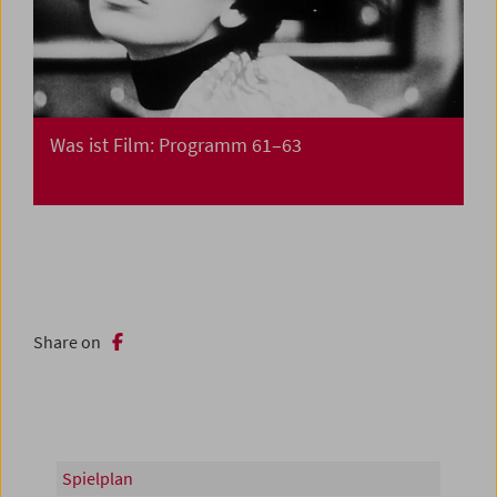
Was ist Film: Programm 61–63
Share on
Spielplan