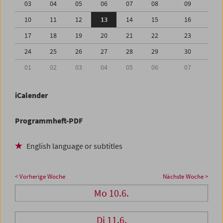
03
04
05
06
07
08
09
10
11
12
13
14
15
16
17
18
19
20
21
22
23
24
25
26
27
28
29
30
01
02
03
04
05
06
07
iCalender
Programmheft-PDF
English language or subtitles
< Vorherige Woche
Nächste Woche >
Mo 10.6.
Di 11.6.