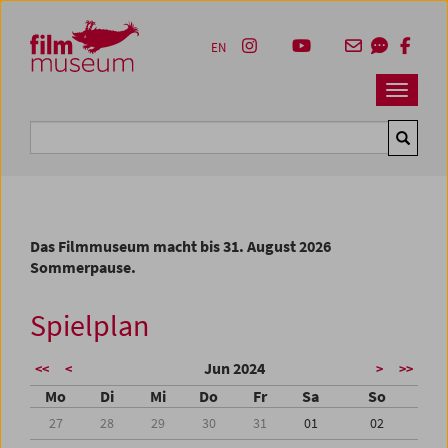
Accesskey [1]
Accesskey [4]
Accesskey [2]
Accesskey [3]
Zum Inhalt
Zum Hauptmenü
Zur Servicenavigation
Zum Suche
EN
Navbar 
Suche
Das Filmmuseum macht bis 31. August 2026
Sommerpause.
Spielplan
Jun 2024
<<
<
>
>>
Mo
Di
Mi
Do
Fr
Sa
So
27
28
29
30
31
01
02