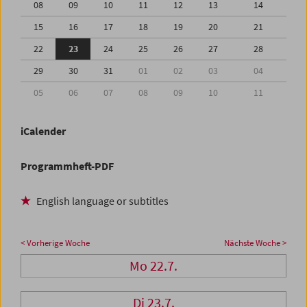
08
09
10
11
12
13
14
15
16
17
18
19
20
21
22
23
24
25
26
27
28
29
30
31
01
02
03
04
05
06
07
08
09
10
11
iCalender
Programmheft-PDF
English language or subtitles
< Vorherige Woche
Nächste Woche >
Mo 22.7.
Di 23.7.