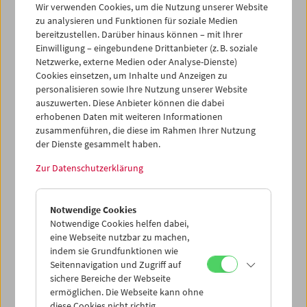
Wir verwenden Cookies, um die Nutzung unserer Website
zu analysieren und Funktionen für soziale Medien
bereitzustellen. Darüber hinaus können – mit Ihrer
Einwilligung – eingebundene Drittanbieter (z. B. soziale
Netzwerke, externe Medien oder Analyse-Dienste)
Cookies einsetzen, um Inhalte und Anzeigen zu
personalisieren sowie Ihre Nutzung unserer Website
auszuwerten. Diese Anbieter können die dabei
erhobenen Daten mit weiteren Informationen
zusammenführen, die diese im Rahmen Ihrer Nutzung
der Dienste gesammelt haben.
Das ist keine Khavn-Retrospektive
Zur Datenschutzerklärung
Filme und Kino-Konzert von Khavn
Notwendige Cookies
Notwendige Cookies helfen dabei,
eine Webseite nutzbar zu machen,
indem sie Grundfunktionen wie
Seitennavigation und Zugriff auf
sichere Bereiche der Webseite
ermöglichen. Die Webseite kann ohne
diese Cookies nicht richtig