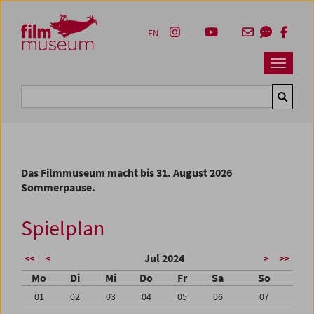
Accesskey [1]
Accesskey [4]
Accesskey [2]
Accesskey [3]
Zum Inhalt
Zum Hauptmenü
Zur Servicenavigation
Zum Suche
EN
Navbar 
Suche
Das Filmmuseum macht bis 31. August 2026
Sommerpause.
Spielplan
Jul 2024
<<
<
>
>>
Mo
Di
Mi
Do
Fr
Sa
So
01
02
03
04
05
06
07