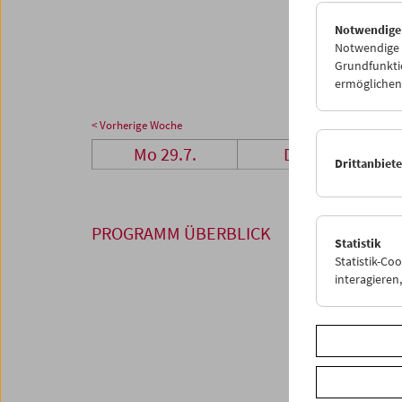
26
2
Notwendige
02
0
Notwendige C
Grundfunktio
ermöglichen.
< Vorherige Woche
Mo 29.7.
Di 30.7.
Drittanbiet
PROGRAMM ÜBERBLICK
Statistik
Statistik-Co
interagiere