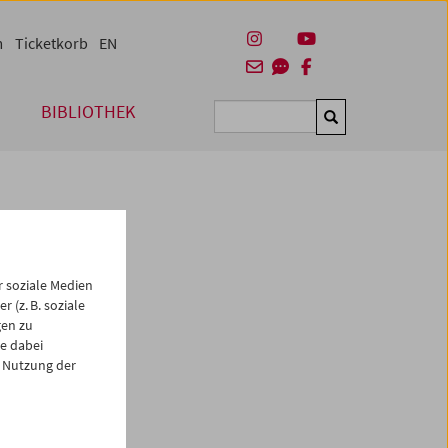
m
Ticketkorb
EN
BIBLIOTHEK
Suchen
 soziale Medien
 (z. B. soziale
gen zu
e dabei
 Nutzung der
es