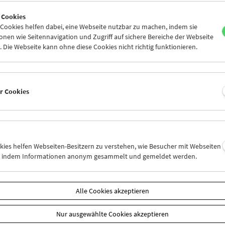
7
28
29
30
31
01
 Cookies
3
04
05
06
07
08
ookies helfen dabei, eine Webseite nutzbar zu machen, indem sie
nen wie Seitennavigation und Zugriff auf sichere Bereiche der Webseite
 Die Webseite kann ohne diese Cookies nicht richtig funktionieren.
Mi 31.7.
Do 1.8.
Fr 2.8.
er Cookies
okies helfen Webseiten-Besitzern zu verstehen, wie Besucher mit Webseiten
n, indem Informationen anonym gesammelt und gemeldet werden.
Alle Cookies akzeptieren
Nur ausgewählte Cookies akzeptieren