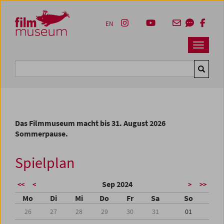
Accesskey [1]
Accesskey [4]
Accesskey [2]
Accesskey [3]
Zum Inhalt
Zum Hauptmenü
Zur Servicenavigation
Zum Suche
EN
Navbar 
Suche
Das Filmmuseum macht bis 31. August 2026
Sommerpause.
Spielplan
Sep 2024
<<
<
>
>>
Mo
Di
Mi
Do
Fr
Sa
So
26
27
28
29
30
31
01