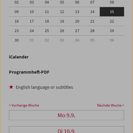
02
03
04
05
06
07
08
09
10
11
12
13
14
15
16
17
18
19
20
21
22
23
24
25
26
27
28
29
30
01
02
03
04
05
06
iCalender
Programmheft-PDF
English language or subtitles
< Vorherige Woche
Nächste Woche >
Mo 9.9.
Di 10.9.