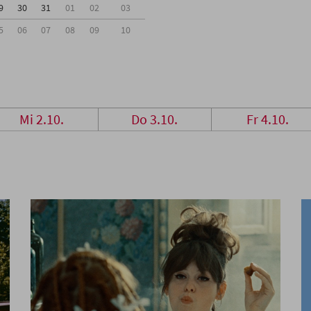
9
30
31
01
02
03
5
06
07
08
09
10
Mi 2.10.
Do 3.10.
Fr 4.10.