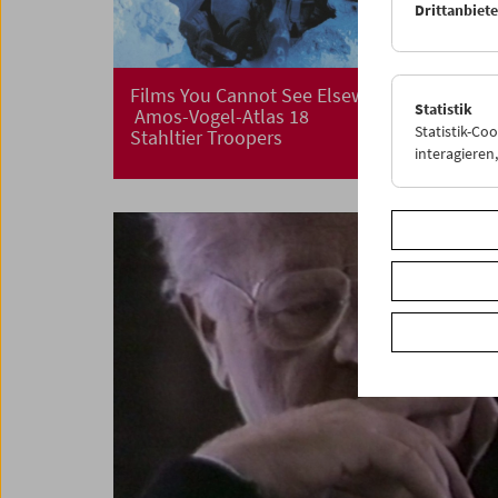
Drittanbiet
Films You Cannot See Elsewhere
Statistik
Amos-Vogel-Atlas 18
Statistik-Co
Stahltier Troopers
interagiere