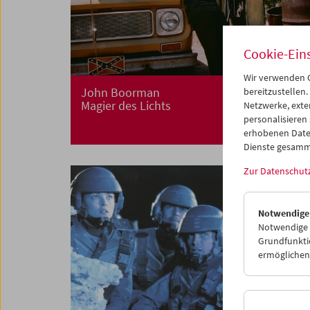
Cookie-Ein
Wir verwenden C
John Boorman
bereitzustellen.
Magier des Lichts
Netzwerke, exte
personalisieren
erhobenen Date
Dienste gesamm
Zur Datenschut
Notwendige
Notwendige C
Grundfunktio
ermöglichen.