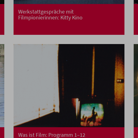
Werkstattgespräche mit
Filmpionierinnen: Kitty Kino
Was ist Film: Programm 1–12