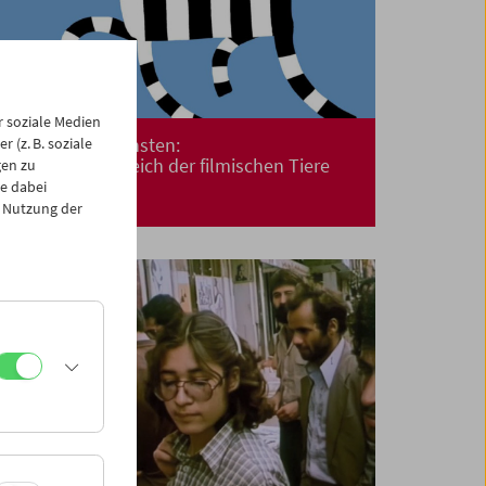
 soziale Medien
Kino für die Kleinsten:
 (z. B. soziale
Expedition ins Reich der filmischen Tiere
gen zu
e dabei
 Nutzung der