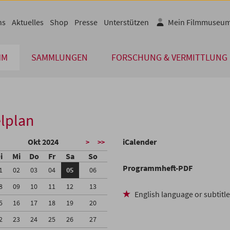
ns
Aktuelles
Shop
Presse
Unterstützen
Mein Filmmuseu
MM
SAMMLUNGEN
FORSCHUNG & VERMITTLUNG
lplan
Okt 2024
iCalender
>
>>
i
Mi
Do
Fr
Sa
So
Programmheft-PDF
1
02
03
04
05
06
8
09
10
11
12
13
English language or subtitl
5
16
17
18
19
20
2
23
24
25
26
27