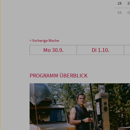
28
2
04
0
< Vorherige Woche
Mo 30.9.
Di 1.10.
PROGRAMM ÜBERBLICK