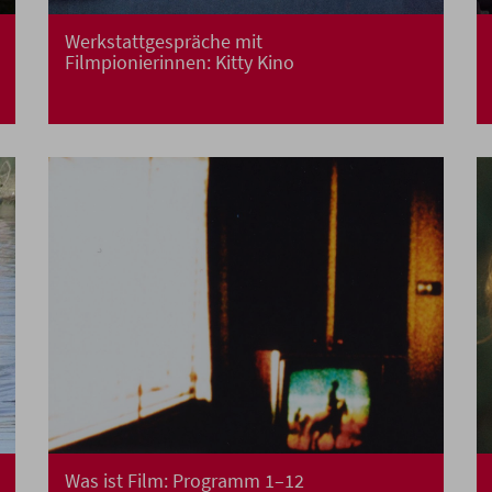
Werkstattgespräche mit
Filmpionierinnen: Kitty Kino
Was ist Film: Programm 1–12