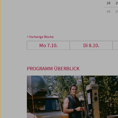
28
2
04
0
< Vorherige Woche
Mo 7.10.
Di 8.10.
PROGRAMM ÜBERBLICK