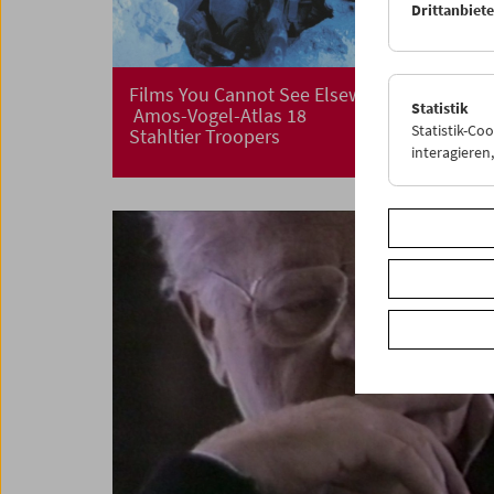
Drittanbiet
Films You Cannot See Elsewhere
Statistik
Amos-Vogel-Atlas 18
Statistik-Co
Stahltier Troopers
interagiere