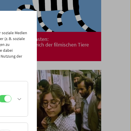
 soziale Medien
Kino für die Kleinsten:
 (z. B. soziale
Expedition ins Reich der filmischen Tiere
gen zu
e dabei
 Nutzung der