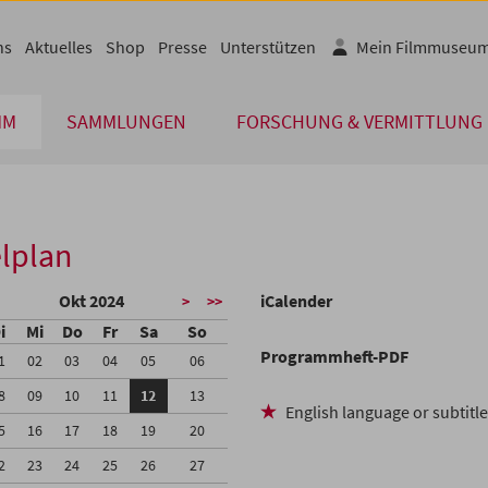
ns
Aktuelles
Shop
Presse
Unterstützen
Mein Filmmuseu
MM
SAMMLUNGEN
FORSCHUNG & VERMITTLUNG
lplan
Okt 2024
iCalender
>
>>
i
Mi
Do
Fr
Sa
So
Programmheft-PDF
1
02
03
04
05
06
8
09
10
11
12
13
English language or subtitl
5
16
17
18
19
20
2
23
24
25
26
27