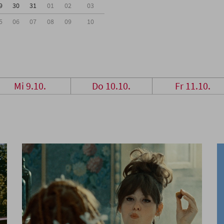
9
30
31
01
02
03
5
06
07
08
09
10
Mi 9.10.
Do 10.10.
Fr 11.10.