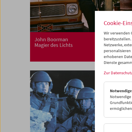
Cookie-Ein
Wir verwenden C
John Boorman
bereitzustellen.
Magier des Lichts
Netzwerke, exte
personalisieren
erhobenen Date
Dienste gesamm
Zur Datenschut
Notwendige
Notwendige C
Grundfunktio
ermöglichen.