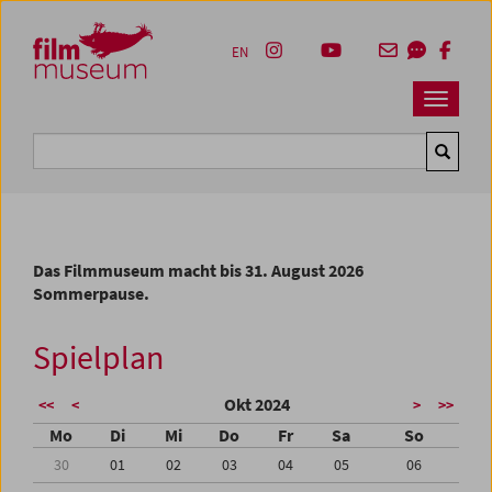
Accesskey [1]
Accesskey [4]
Accesskey [2]
Accesskey [3]
Zum Inhalt
Zum Hauptmenü
Zur Servicenavigation
Zum Suche
EN
Navbar 
Suche
Das Filmmuseum macht bis 31. August 2026
Sommerpause.
Spielplan
Okt 2024
<<
<
>
>>
Mo
Di
Mi
Do
Fr
Sa
So
30
01
02
03
04
05
06