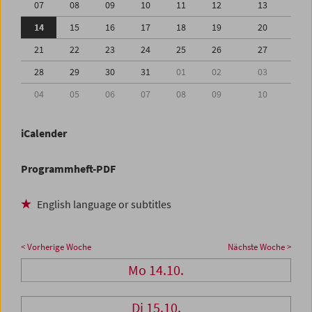
07
08
09
10
11
12
13
14
15
16
17
18
19
20
21
22
23
24
25
26
27
28
29
30
31
01
02
03
04
05
06
07
08
09
10
iCalender
Programmheft-PDF
English language or subtitles
< Vorherige Woche
Nächste Woche >
Mo 14.10.
Di 15.10.