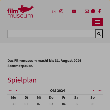
Accesskey [1]
Accesskey [4]
Accesskey [2]
Accesskey [3]
Zum Inhalt
Zum Hauptmenü
Zur Servicenavigation
Zum Suche
EN
Navbar 
Suche
Das Filmmuseum macht bis 31. August 2026
Sommerpause.
Spielplan
Okt 2024
<<
<
>
>>
Mo
Di
Mi
Do
Fr
Sa
So
30
01
02
03
04
05
06