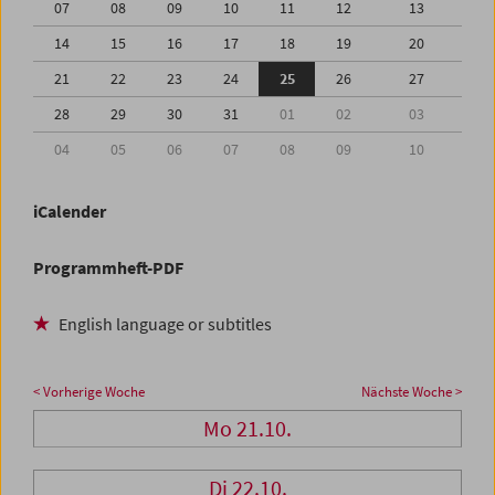
07
08
09
10
11
12
13
14
15
16
17
18
19
20
21
22
23
24
25
26
27
28
29
30
31
01
02
03
04
05
06
07
08
09
10
iCalender
Programmheft-PDF
English language or subtitles
< Vorherige Woche
Nächste Woche >
Mo 21.10.
Di 22.10.