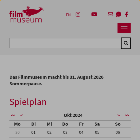
Accesskey [1]
Accesskey [4]
Accesskey [2]
Accesskey [3]
Zum Inhalt
Zum Hauptmenü
Zur Servicenavigation
Zum Suche
EN
Navbar 
Suche
Das Filmmuseum macht bis 31. August 2026
Sommerpause.
Spielplan
Okt 2024
<<
<
>
>>
Mo
Di
Mi
Do
Fr
Sa
So
30
01
02
03
04
05
06