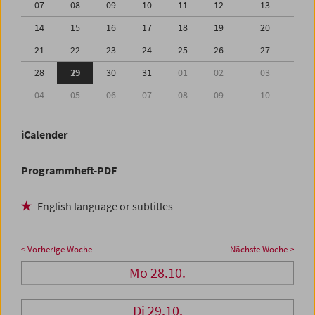
07
08
09
10
11
12
13
14
15
16
17
18
19
20
21
22
23
24
25
26
27
28
29
30
31
01
02
03
04
05
06
07
08
09
10
iCalender
Programmheft-PDF
English language or subtitles
< Vorherige Woche
Nächste Woche >
Mo 28.10.
Di 29.10.