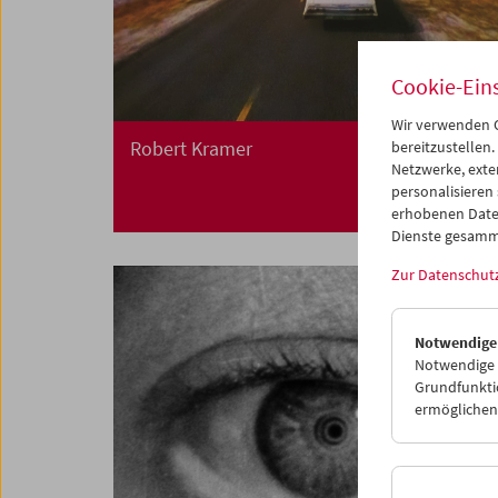
Cookie-Ein
Wir verwenden C
Robert Kramer
bereitzustellen.
Netzwerke, exte
personalisieren
erhobenen Date
Dienste gesamm
Zur Datenschut
Notwendige
Notwendige C
Grundfunktio
ermöglichen.