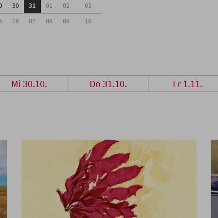
9
30
31
01
02
03
5
06
07
08
09
10
Mi 30.10.
Do 31.10.
Fr 1.11.