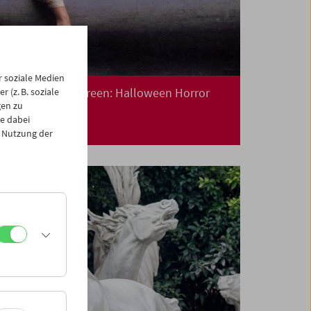
 soziale Medien
Collection on Screen: Halloween Horror
 (z. B. soziale
gen zu
e dabei
 Nutzung der