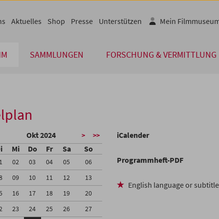
ns
Aktuelles
Shop
Presse
Unterstützen
Mein Filmmuseu
MM
SAMMLUNGEN
FORSCHUNG & VERMITTLUNG
lplan
Okt 2024
iCalender
>
>>
i
Mi
Do
Fr
Sa
So
Programmheft-PDF
1
02
03
04
05
06
8
09
10
11
12
13
English language or subtitl
5
16
17
18
19
20
2
23
24
25
26
27