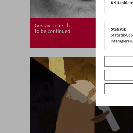
Drittanbiet
Gustav Deutsch
Statistik
to be continued
Statistik-Co
interagiere