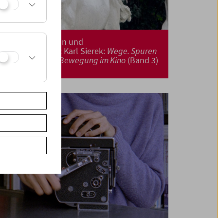
Buchpräsentation und
Filmprogramme: Karl Sierek:
Wege. Spuren
und Bahnen der Bewegung im Kino
(Band 3)