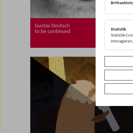
Drittanbiet
Gustav Deutsch
Statistik
to be continued
Statistik-Co
interagiere