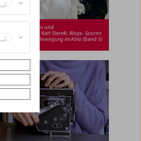
Buchpräsentation und
Filmprogramme: Karl Sierek:
Wege. Spuren
und Bahnen der Bewegung im Kino
(Band 3)