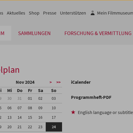
ns
Aktuelles
Shop
Presse
Unterstützen
Mein Filmmuseu
MM
SAMMLUNGEN
FORSCHUNG & VERMITTLUNG
lplan
Nov 2024
iCalender
>
>>
i
Mi
Do
Fr
Sa
So
Programmheft-PDF
9
30
31
01
02
03
5
06
07
08
09
10
English language or subtitl
2
13
14
15
16
17
9
20
21
22
23
24