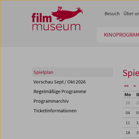
Accesskey [1]
Accesskey [4]
Accesskey [2]
Accesskey [3]
Zum Inhalt
Zum Hauptmenü
Zur Servicenavigation
Zum Suche
Besuch
Über u
KINOPROGRA
Spie
Spielplan
Vorschau Sept / Okt 2026
<<
<
Regelmäßige Programme
Mo
D
Programmarchiv
28
2
Ticketinformationen
04
0
11
1
18
1