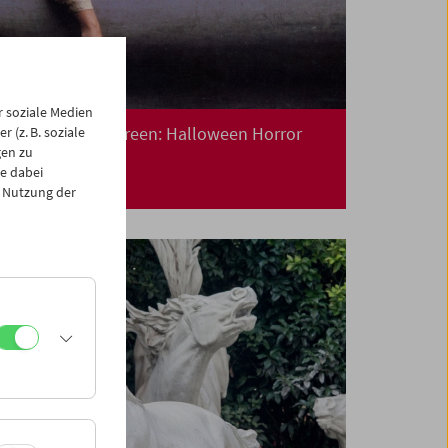
 soziale Medien
Collection on Screen: Halloween Horror
 (z. B. soziale
gen zu
e dabei
 Nutzung der