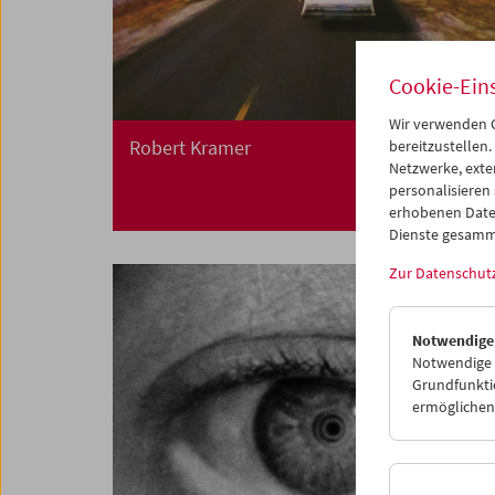
Cookie-Ein
Wir verwenden C
Robert Kramer
bereitzustellen.
Netzwerke, exte
personalisieren
erhobenen Date
Dienste gesamm
Zur Datenschut
Notwendige
Notwendige C
Grundfunktio
ermöglichen.