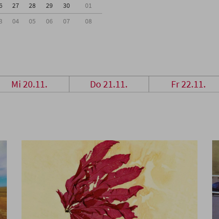
6
27
28
29
30
01
3
04
05
06
07
08
Mi 20.11.
Do 21.11.
Fr 22.11.