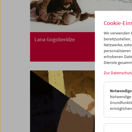
Cookie-Ein
Wir verwenden C
Lana Gogoberidze
bereitzustellen.
Netzwerke, exte
personalisieren
erhobenen Date
Dienste gesamm
Zur Datenschut
Notwendige
Notwendige C
Grundfunktio
ermöglichen.