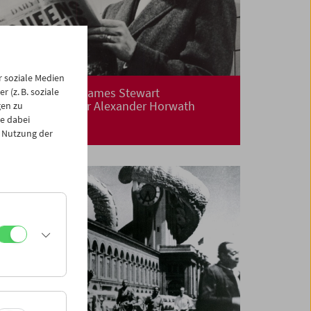
 soziale Medien
Henry Fonda & James Stewart
 (z. B. soziale
Carte blanche für Alexander Horwath
gen zu
e dabei
 Nutzung der