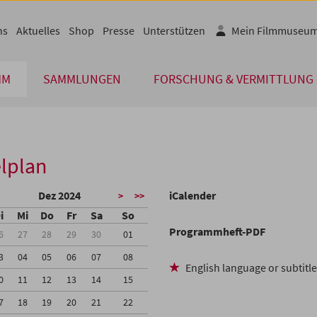
ns
Aktuelles
Shop
Presse
Unterstützen
Mein Filmmuseu
MM
SAMMLUNGEN
FORSCHUNG & VERMITTLUNG
lplan
Dez 2024
iCalender
>
>>
i
Mi
Do
Fr
Sa
So
Programmheft-PDF
6
27
28
29
30
01
3
04
05
06
07
08
English language or subtitl
0
11
12
13
14
15
7
18
19
20
21
22