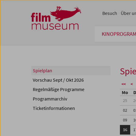
Accesskey [1]
Accesskey [4]
Accesskey [2]
Accesskey [3]
Zum Inhalt
Zum Hauptmenü
Zur Servicenavigation
Zum Suche
Besuch
Über u
KINOPROGRA
Spie
Spielplan
Vorschau Sept / Okt 2026
<<
<
Regelmäßige Programme
Mo
D
Programmarchiv
25
2
Ticketinformationen
02
0
09
1
16
1