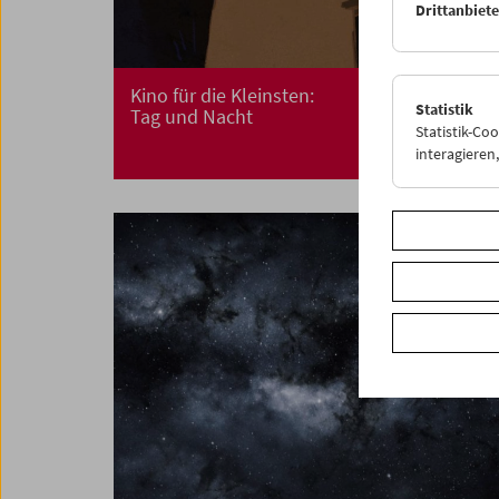
Drittanbiet
Kino für die Kleinsten:
Statistik
Tag und Nacht
Statistik-Co
interagiere