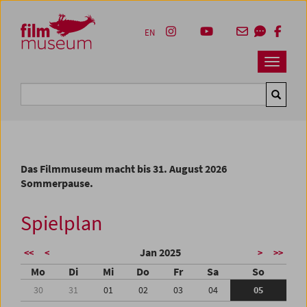
Accesskey [1]
Accesskey [4]
Accesskey [2]
Accesskey [3]
Zum Inhalt
Zum Hauptmenü
Zur Servicenavigation
Zum Suche
EN
Navbar 
Suche
Das Filmmuseum macht bis 31. August 2026
Sommerpause.
Spielplan
Jan 2025
<<
<
>
>>
Mo
Di
Mi
Do
Fr
Sa
So
30
31
01
02
03
04
05