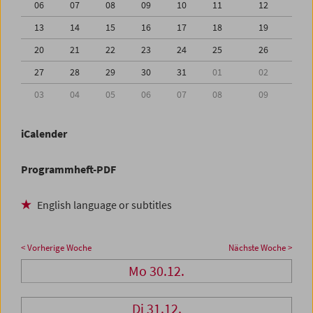
06
07
08
09
10
11
12
13
14
15
16
17
18
19
20
21
22
23
24
25
26
27
28
29
30
31
01
02
03
04
05
06
07
08
09
iCalender
Programmheft-PDF
English language or subtitles
< Vorherige Woche
Nächste Woche >
Mo 30.12.
Di 31.12.