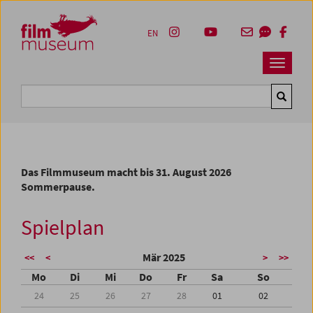
Accesskey [1]
Accesskey [4]
Accesskey [2]
Accesskey [3]
Zum Inhalt
Zum Hauptmenü
Zur Servicenavigation
Zum Suche
EN
Navbar 
Suche
Das Filmmuseum macht bis 31. August 2026
Sommerpause.
Spielplan
Mär 2025
<<
<
>
>>
Mo
Di
Mi
Do
Fr
Sa
So
24
25
26
27
28
01
02