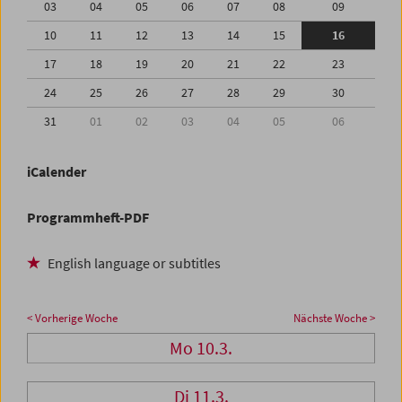
03
04
05
06
07
08
09
10
11
12
13
14
15
16
17
18
19
20
21
22
23
24
25
26
27
28
29
30
31
01
02
03
04
05
06
iCalender
Programmheft-PDF
English language or subtitles
< Vorherige Woche
Nächste Woche >
Mo 10.3.
Di 11.3.