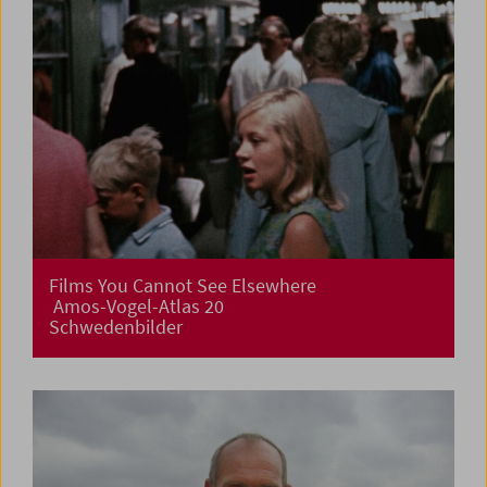
Films You Cannot See Elsewhere
Amos-Vogel-Atlas 20
Schwedenbilder