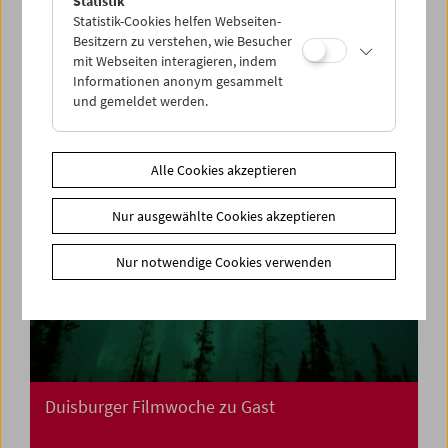
Statistik
Collection on Screen: Mission: Impossible I, II,
Statistik-Cookies helfen Webseiten-
III
Besitzern zu verstehen, wie Besucher
mit Webseiten interagieren, indem
Informationen anonym gesammelt
und gemeldet werden.
Alle Cookies akzeptieren
Nur ausgewählte Cookies akzeptieren
Nur notwendige Cookies verwenden
Duisburger Filmwoche zu Gast