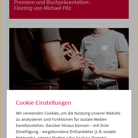
Premiere und Buchpräsentation:
Floating
von Michael Pilz
Cookie-Einstellungen
Wir verwenden Cookies, um die Nutzung unserer Website
zu analysieren und Funktionen für soziale Medien
Premiere:
Am Telefon Milena Fina
von Albert
bereitzustellen. Darüber hinaus können – mit Ihrer
Sackl
Einwilligung – eingebundene Drittanbieter (z. B. soziale
Netzwerke, externe Medien oder Analyse-Dienste)