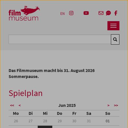
Accesskey [1]
Accesskey [4]
Accesskey [2]
Accesskey [3]
Zum Inhalt
Zum Hauptmenü
Zur Servicenavigation
Zum Suche
EN
Navbar 
Suche
Das Filmmuseum macht bis 31. August 2026
Sommerpause.
Spielplan
Jun 2025
<<
<
>
>>
Mo
Di
Mi
Do
Fr
Sa
So
26
27
28
29
30
31
01